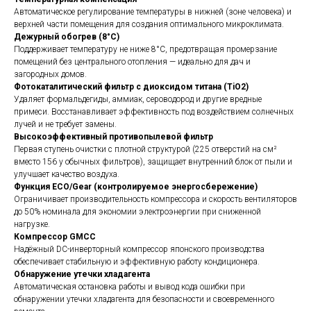
Автоматическое регулирование температуры в нижней (зоне человека) и
верхней части помещения для создания оптимального микроклимата.
Дежурный обогрев (8°C)
Поддерживает температуру не ниже 8°C, предотвращая промерзание
помещений без центрального отопления — идеально для дач и
загородных домов.
Фотокаталитический фильтр с диоксидом титана (TiO2)
Удаляет формальдегиды, аммиак, сероводород и другие вредные
примеси. Восстанавливает эффективность под воздействием солнечных
лучей и не требует замены.
Высокоэффективный противопылевой фильтр
Первая ступень очистки с плотной структурой (225 отверстий на см²
вместо 156 у обычных фильтров), защищает внутренний блок от пыли и
улучшает качество воздуха.
Функция ECO/Gear (контролируемое энергосбережение)
Ограничивает производительность компрессора и скорость вентиляторов
до 50% номинала для экономии электроэнергии при сниженной
нагрузке.
Компрессор GMCC
Надёжный DC-инверторный компрессор японского производства
обеспечивает стабильную и эффективную работу кондиционера.
Обнаружение утечки хладагента
Автоматическая остановка работы и вывод кода ошибки при
обнаружении утечки хладагента для безопасности и своевременного