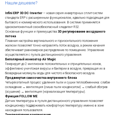
Нашли дешевле?
Infini ERP 3D DC-Inverter
— новая серия инверторных сплит-систем
стандарта ERP с расширенным функционалом, идеально подходящая для
бытового и коммерческого использования. В системе применяется
однокомпонентный озонобезопасный хладагент R32.
Основные функции и преимущества:
3D регулирование воздушного
потока
Плавная настройка вертикального и горизонтального положения
жалюзи позволяет точно направлять поток воздуха, а режим качания
обеспечивает равномерное распределение по помещению. Управление
осуществляется с пульта дистанционного управления.
Биполярный ионизатор Air Magic
Генерирует до 2 миллионов положительных и отрицательных ионов,
эффективно уничтожая вирусы и бактерии в воздухе, превращая их в
безвредные молекулы воды для чистого и безопасного воздуха.
Продвинутая самоочистка внутреннего блока
Четырёхэтапный процесс удаления пыли и сушки теплообменника: слабое
охлаждение → вентиляция (смыв пыли конденсатом) → слабый обогрев
(осушение) → вентиляция (нормализация температуры).
Функция FOLLOW ME
Датчик температуры в пульте дистанционного управления позволяет
кондиционеру поддерживать комфортную температуру именно в зоне
нахождения пользователя.
Температурная компенсация