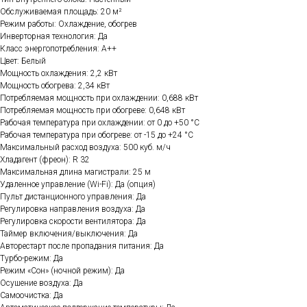
Обслуживаемая площадь: 20 м²
Режим работы: Охлаждение, обогрев
Инверторная технология: Да
Класс энергопотребления: A++
Цвет: Белый
Мощность охлаждения: 2,2 кВт
Мощность обогрева: 2,34 кВт
Потребляемая мощность при охлаждении: 0,688 кВт
Потребляемая мощность при обогреве: 0,648 кВт
Рабочая температура при охлаждении: от 0 до +50 °C
Рабочая температура при обогреве: от -15 до +24 °C
Максимальный расход воздуха: 500 куб. м/ч
Хладагент (фреон): R 32
Максимальная длина магистрали: 25 м
Удаленное управление (Wi-Fi): Да (опция)
Пульт дистанционного управления: Да
Регулировка направления воздуха: Да
Регулировка скорости вентилятора: Да
Таймер включения/выключения: Да
Авторестарт после пропадания питания: Да
Турбо-режим: Да
Режим «Сон» (ночной режим): Да
Осушение воздуха: Да
Самоочистка: Да