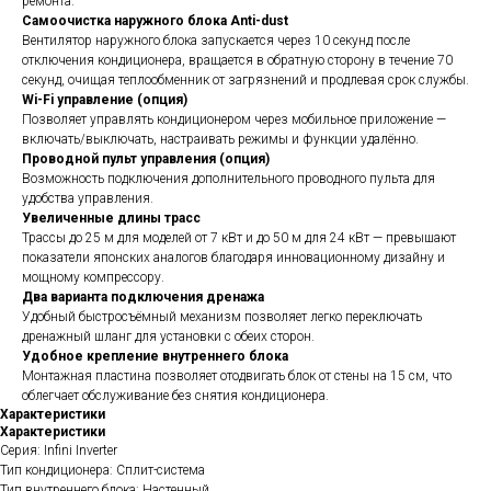
ремонта.
Самоочистка наружного блока Anti-dust
Вентилятор наружного блока запускается через 10 секунд после
отключения кондиционера, вращается в обратную сторону в течение 70
секунд, очищая теплообменник от загрязнений и продлевая срок службы.
Wi-Fi управление (опция)
Позволяет управлять кондиционером через мобильное приложение —
включать/выключать, настраивать режимы и функции удалённо.
Проводной пульт управления (опция)
Возможность подключения дополнительного проводного пульта для
удобства управления.
Увеличенные длины трасс
Трассы до 25 м для моделей от 7 кВт и до 50 м для 24 кВт — превышают
показатели японских аналогов благодаря инновационному дизайну и
мощному компрессору.
Два варианта подключения дренажа
Удобный быстросъёмный механизм позволяет легко переключать
дренажный шланг для установки с обеих сторон.
Удобное крепление внутреннего блока
Монтажная пластина позволяет отодвигать блок от стены на 15 см, что
облегчает обслуживание без снятия кондиционера.
Характеристики
Характеристики
Серия: Infini Inverter
Тип кондиционера: Сплит-система
Тип внутреннего блока: Настенный