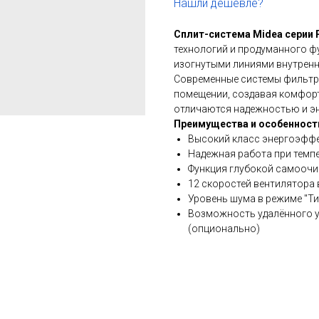
Нашли дешевле?
Сплит-система Midea серии P
технологий и продуманного ф
изогнутыми линиями внутренн
Современные системы фильтра
помещении, создавая комфор
отличаются надежностью и э
Преимущества и особенност
Высокий класс энергоэффе
Надежная работа при темпе
Функция глубокой самоочис
12 скоростей вентилятора 
Уровень шума в режиме "Тих
Возможность удалённого уп
(опционально)