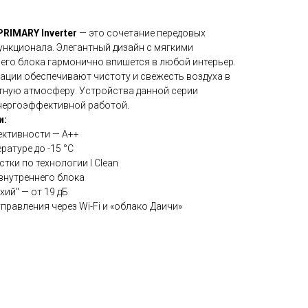
RIMARY Inverter
— это сочетание передовых
ункционала. Элегантный дизайн с мягкими
его блока гармонично впишется в любой интерьер.
ции обеспечивают чистоту и свежесть воздуха в
тную атмосферу. Устройства данной серии
нергоэффективной работой.
и:
ктивности — A++
ратуре до -15 °C
тки по технологии I Clean
внутреннего блока
ий" — от 19 дБ
равления через Wi-Fi и «облако Даичи»