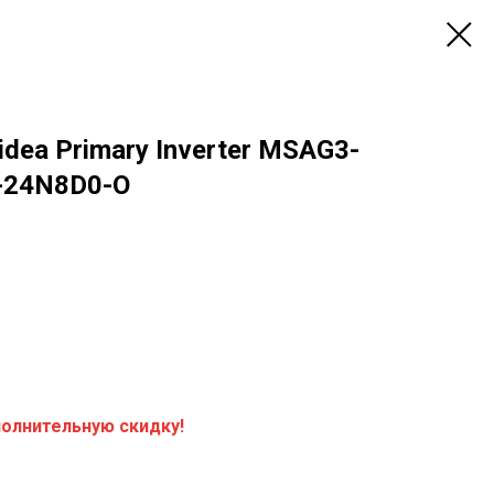
dea Primary Inverter MSAG3-
-24N8D0-O
полнительную скидку!