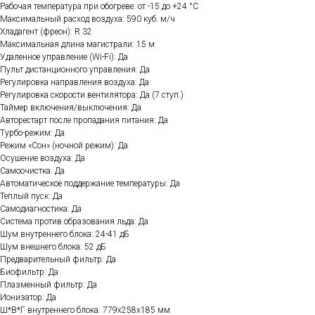
Рабочая температура при обогреве: от -15 до +24 °C
Максимальный расход воздуха: 590 куб. м/ч
Хладагент (фреон): R 32
Максимальная длина магистрали: 15 м
Удаленное управление (Wi-Fi): Да
Пульт дистанционного управления: Да
Регулировка направления воздуха: Да
Регулировка скорости вентилятора: Да (7 ступ.)
Таймер включения/выключения: Да
Авторестарт после пропадания питания: Да
Турбо-режим: Да
Режим «Сон» (ночной режим): Да
Осушение воздуха: Да
Самоочистка: Да
Автоматическое поддержание температуры: Да
Теплый пуск: Да
Самодиагностика: Да
Система против образования льда: Да
Шум внутреннего блока: 24-41 дБ
Шум внешнего блока: 52 дБ
Предварительный фильтр: Да
Биофильтр: Да
Плазменный фильтр: Да
Ионизатор: Да
Ш*В*Г внутреннего блока: 779x258x185 мм