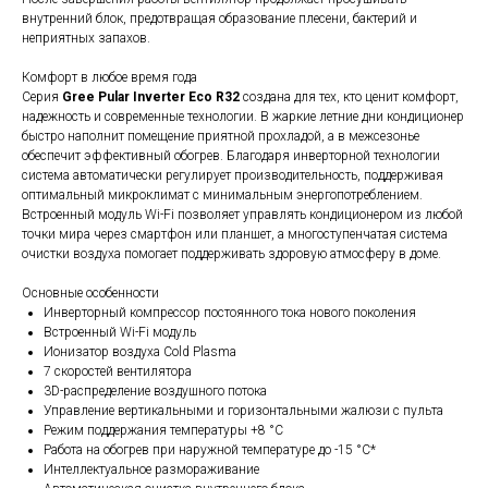
внутренний блок, предотвращая образование плесени, бактерий и
неприятных запахов.
Комфорт в любое время года
Серия
Gree Pular Inverter Eco R32
создана для тех, кто ценит комфорт,
надежность и современные технологии. В жаркие летние дни кондиционер
быстро наполнит помещение приятной прохладой, а в межсезонье
обеспечит эффективный обогрев. Благодаря инверторной технологии
система автоматически регулирует производительность, поддерживая
оптимальный микроклимат с минимальным энергопотреблением.
Встроенный модуль Wi-Fi позволяет управлять кондиционером из любой
точки мира через смартфон или планшет, а многоступенчатая система
очистки воздуха помогает поддерживать здоровую атмосферу в доме.
Основные особенности
Инверторный компрессор постоянного тока нового поколения
Встроенный Wi-Fi модуль
Ионизатор воздуха Cold Plasma
7 скоростей вентилятора
3D-распределение воздушного потока
Управление вертикальными и горизонтальными жалюзи с пульта
Режим поддержания температуры +8 °С
Работа на обогрев при наружной температуре до -15 °С*
Интеллектуальное размораживание