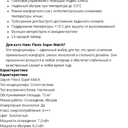
Голосовое управление с помощью Яндекс Алисы
Надёжный обогрев при температуре до -20°C
Режим комфортного сна с интеллектуальным снижением
температуры ночью
Turbo-режим для быстрого достижения заданного климата
Поддержание температуры +10°C для защиты от выхолаживания
Функции авторестарта и самодиагностики
24-часовой таймер
Для кого Haier Flexis Super Match?
Эти кондиционеры — идеальный выбор для тех, кто ценит сочетание
премиального комфорта, умных технологий и стильного дизайна. Они
гармонично впишутся в любой интерьер и обеспечат стабильный и
качественный климат в любое время года.
Характеристики
Характеристики
Серия: Flexis Super Match
Тип кондиционера: Сплит-система
Тип внутреннего блока: Настенный
Обслуживаемая площадь: 70 м²
Режим работы: Охлаждение, обогрев
Инверторная технология: Да
Класс энергопотребления: A+++
Цвет: Золотистый
Мощность охлаждения: 7,0 кВт
Мощность обогрева: 8,0 кВт