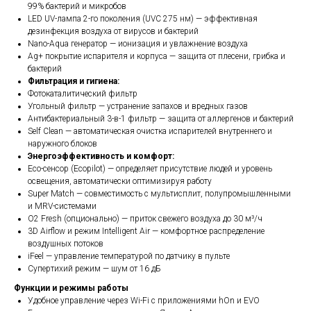
99% бактерий и микробов
LED UV-лампа 2-го поколения (UVC 275 нм) — эффективная
дезинфекция воздуха от вирусов и бактерий
Nano-Aqua генератор — ионизация и увлажнение воздуха
Ag+ покрытие испарителя и корпуса — защита от плесени, грибка и
бактерий
Фильтрация и гигиена:
Фотокаталитический фильтр
Угольный фильтр — устранение запахов и вредных газов
Антибактериальный 3-в-1 фильтр — защита от аллергенов и бактерий
Self Clean — автоматическая очистка испарителей внутреннего и
наружного блоков
Энергоэффективность и комфорт:
Eco-сенсор (Ecopilot) — определяет присутствие людей и уровень
освещения, автоматически оптимизируя работу
Super Match — совместимость с мультисплит, полупромышленными
и MRV-системами
O2 Fresh (опционально) — приток свежего воздуха до 30 м³/ч
3D Airflow и режим Intelligent Air — комфортное распределение
воздушных потоков
iFeel — управление температурой по датчику в пульте
Супертихий режим — шум от 16 дБ
Функции и режимы работы
Удобное управление через Wi-Fi с приложениями hOn и EVO