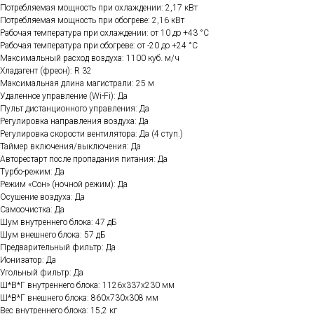
Потребляемая мощность при охлаждении: 2,17 кВт
Потребляемая мощность при обогреве: 2,16 кВт
Рабочая температура при охлаждении: от 10 до +43 °C
Рабочая температура при обогреве: от -20 до +24 °C
Максимальный расход воздуха: 1100 куб. м/ч
Хладагент (фреон): R 32
Максимальная длина магистрали: 25 м
Удаленное управление (Wi-Fi): Да
Пульт дистанционного управления: Да
Регулировка направления воздуха: Да
Регулировка скорости вентилятора: Да (4 ступ.)
Таймер включения/выключения: Да
Авторестарт после пропадания питания: Да
Турбо-режим: Да
Режим «Сон» (ночной режим): Да
Осушение воздуха: Да
Самоочистка: Да
Шум внутреннего блока: 47 дБ
Шум внешнего блока: 57 дБ
Предварительный фильтр: Да
Ионизатор: Да
Угольный фильтр: Да
Ш*В*Г внутреннего блока: 1126х337х230 мм
Ш*В*Г внешнего блока: 860х730х308 мм
Вес внутреннего блока: 15,2 кг