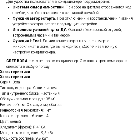
Для удобства пользователя в кондиционере предусмотрены:
Система самодиагностики.
При сбое на дисплее отображается код
ошибки, что облегчает связь с сервисной службой.
Функция авторестарта.
При отключении и восстановлении питания
устройство сохраняет все предыдущие настройки.
Интеллектуальный пульт ДУ.
Оснащён блокировкой от детей,
встроенными часами и таймером.
Функция I-Feel.
Датчик температуры в пульте измеряет
микроклимат в зоне, где вы находитесь, обеспечивая точную
настройку кондиционера.
GREE BORA
— это не просто кондиционер. Это ваш остров комфорта и
свежести в любую погоду.
Характеристики
Характеристики
Серия: Bora
Тип кондиционера: Сплит-система
Тип внутреннего блока: Настенный
Обслуживаемая площадь: 95 м²
Режим работы: Охлаждение, обогрев
Инверторная технология: Нет
Класс энергопотребления: A
Цвет: Белый
Хладагент (фреон): R 410A
Мощность охлаждения: 9,5 кВт
Мощность обогрева: 9,8 кВт