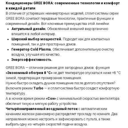
Кондиционеры GREE BORA: современные технологии и комфорт
в каждой детали
В отличие от устаревших неинверторных моделей, сплит-системы серии
GREE BORA сочетают передовые технологии, практичные функции и
современный дизайн. Вот ключевые преимущества этой линейки:
Актуальный дизайн.
Обновлённый внешний вид органично
впишется в любой интерьер.
Широкий выбор мощностей.
Подходит как для компактных
помещений, так и для просторных домов.
Генератор Cold Plasma.
Обеспечивает дополнительную очистку
воздуха, улучшая его качество.
Энергоэффективность.
GREE BORA — отличное решение для загородных домов: функция
«Экономный обогрев 8 °C»
не даёт температуре опускаться ниже +8 °C
зимой, предотвращая промерзание помещения.
Нужно быстро охладить душное помещение после долгого отсутствия?
Включите режим
Turbo
— и сплит-система быстро создаст комфортную
температуру.
А в ночное время режим
«Сон»
с минимальной скоростью вентилятора
обеспечит тихую и мягкую работу устройства.
Четырёхнаправленный воздушный поток
с автоматическим
качанием жалюзи равномерно распределяет прохладу по комнате. Два
направления можно настроить и зафиксировать с пульта, а также
выбрать одну из четырёх скоростей подачи воздуха.