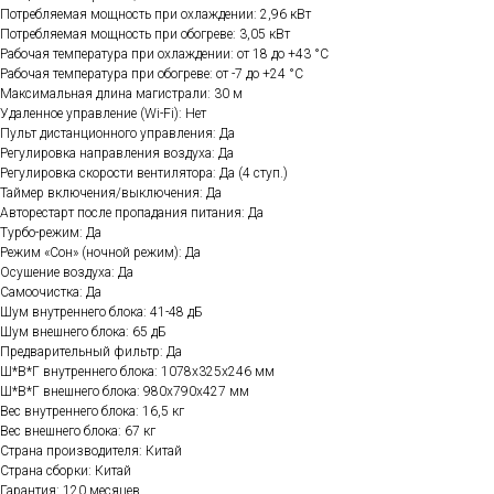
Потребляемая мощность при охлаждении: 2,96 кВт
Потребляемая мощность при обогреве: 3,05 кВт
Рабочая температура при охлаждении: от 18 до +43 °C
Рабочая температура при обогреве: от -7 до +24 °C
Максимальная длина магистрали: 30 м
Удаленное управление (Wi-Fi): Нет
Пульт дистанционного управления: Да
Регулировка направления воздуха: Да
Регулировка скорости вентилятора: Да (4 ступ.)
Таймер включения/выключения: Да
Авторестарт после пропадания питания: Да
Турбо-режим: Да
Режим «Сон» (ночной режим): Да
Осушение воздуха: Да
Самоочистка: Да
Шум внутреннего блока: 41-48 дБ
Шум внешнего блока: 65 дБ
Предварительный фильтр: Да
Ш*В*Г внутреннего блока: 1078х325х246 мм
Ш*В*Г внешнего блока: 980х790х427 мм
Вес внутреннего блока: 16,5 кг
Вес внешнего блока: 67 кг
Страна производителя: Китай
Страна сборки: Китай
Гарантия: 120 месяцев