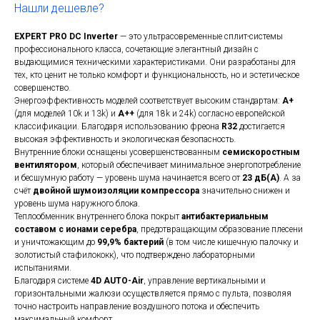
Нашли дешевле?
EXPERT PRO DC Inverter
— это ультрасовременные сплит-системы
профессионального класса, сочетающие элегантный дизайн с
выдающимися техническими характеристиками. Они разработаны для
тех, кто ценит не только комфорт и функциональность, но и эстетическое
совершенство.
Энергоэффективность моделей соответствует высоким стандартам:
A+
(для моделей 10k и 13k) и
A++
(для 18k и 24k) согласно европейской
классификации. Благодаря использованию фреона
R32
достигается
высокая эффективность и экологическая безопасность.
Внутренние блоки оснащены усовершенствованным
семискоростным
вентилятором
, который обеспечивает минимальное энергопотребление
и бесшумную работу — уровень шума начинается всего от
23 дБ(А)
. А за
счёт
двойной шумоизоляции компрессора
значительно снижен и
уровень шума наружного блока.
Теплообменник внутреннего блока покрыт
антибактериальным
составом с ионами серебра
, предотвращающим образование плесени
и уничтожающим до
99,9% бактерий
(в том числе кишечную палочку и
золотистый стафилококк), что подтверждено лабораторными
испытаниями.
Благодаря системе
4D AUTO-Air
, управление вертикальными и
горизонтальными жалюзи осуществляется прямо с пульта, позволяя
точно настроить направление воздушного потока и обеспечить
максимальный комфорт.