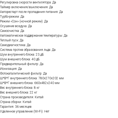
Регулировка скорости вентилятора: Да
Таймер включения/выключения: Да
Авторестарт после пропадания питания: Да
Турбо-режим: Да
Режим «Сон» (ночной режим): Да
Осушение воздуха: Да
Самоочистка: Да
Автоматическое поддержание температуры: Да
Теплый пуск: Да
Самодиагностика: Да
Система против образования льда: Да
Шум внутреннего блока: 23 дБ
Шум внешнего блока: 40 дБ
Предварительный фильтр: Да
Ионизация: Да
Фотокаталитический фильтр: Да
Ш*В*Г внутреннего блока: 780x270x202 мм
Ш*В*Г внешнего блока: 660x482x240 мм
Вес внутреннего блока: 8 кг
Вес внешнего блока: 22 кг
Страна производителя: Китай
Страна сборки: Китай
Гарантия: 36 месяцев
Удаленное управление (Wi-Fi): Нет