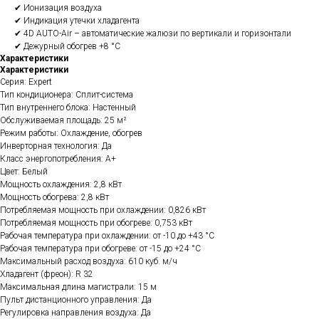
✔ Ионизация воздуха
✔ Индикация утечки хладагента
✔ 4D AUTO-Air – автоматические жалюзи по вертикали и горизонтали
✔ Дежурный обогрев +8 °C
Характеристики
Характеристики
Серия: Expert
Тип кондиционера: Сплит-система
Тип внутреннего блока: Настенный
Обслуживаемая площадь: 25 м²
Режим работы: Охлаждение, обогрев
Инверторная технология: Да
Класс энергопотребления: A+
Цвет: Белый
Мощность охлаждения: 2,8 кВт
Мощность обогрева: 2,8 кВт
Потребляемая мощность при охлаждении: 0,826 кВт
Потребляемая мощность при обогреве: 0,753 кВт
Рабочая температура при охлаждении: от -10 до +43 °C
Рабочая температура при обогреве: от -15 до +24 °C
Максимальный расход воздуха: 610 куб. м/ч
Хладагент (фреон): R 32
Максимальная длина магистрали: 15 м
Пульт дистанционного управления: Да
Регулировка направления воздуха: Да