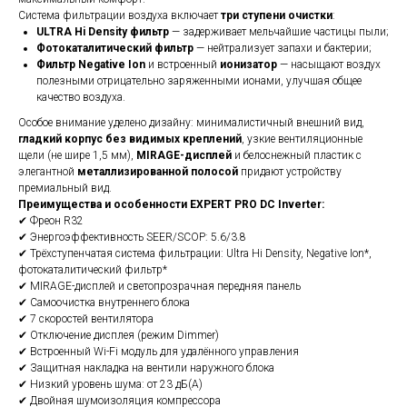
Система фильтрации воздуха включает
три ступени очистки
:
ULTRA Hi Density фильтр
— задерживает мельчайшие частицы пыли;
Фотокаталитический фильтр
— нейтрализует запахи и бактерии;
Фильтр Negative Ion
и встроенный
ионизатор
— насыщают воздух
полезными отрицательно заряженными ионами, улучшая общее
качество воздуха.
Особое внимание уделено дизайну: минималистичный внешний вид,
гладкий корпус без видимых креплений
, узкие вентиляционные
щели (не шире 1,5 мм),
MIRAGE-дисплей
и белоснежный пластик с
элегантной
металлизированной полосой
придают устройству
премиальный вид.
Преимущества и особенности EXPERT PRO DC Inverter:
✔ Фреон R32
✔ Энергоэффективность SEER/SCOP: 5.6/3.8
✔ Трёхступенчатая система фильтрации: Ultra Hi Density, Negative Ion*,
фотокаталитический фильтр*
✔ MIRAGE-дисплей и светопрозрачная передняя панель
✔ Самоочистка внутреннего блока
✔ 7 скоростей вентилятора
✔ Отключение дисплея (режим Dimmer)
✔ Встроенный Wi-Fi модуль для удалённого управления
✔ Защитная накладка на вентили наружного блока
✔ Низкий уровень шума: от 23 дБ(А)
✔ Двойная шумоизоляция компрессора