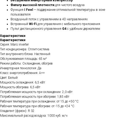
Бесшумный инверторный компрессор
Фильтр высокой плотности
для чистого воздуха
Функция
I Feel
— поддержание оптимальной температуры в зоне
пользователя
Воздушный поток с управлением в 4D направлениях
Встроенный
Wi-Fi
для управления с мобильного приложения
Пульт дистанционного управления
G4
с удобным держателем
Характеристики
Характеристики
Серия: Mars inverter
Тип кондиционера: Сплит-система
Тип внутреннего блока: Настенный
Обслуживаемая площадь: 65 м²
Режим работы: Охлаждение, обогрев
Инверторная технология: Да
Класс энергопотребления: A++
Цвет: Белый
Мощность охлаждения: 6,5 кВт
Мощность обогрева: 6,5 кВт
Потребляемая мощность при охлаждении: 2,0 кВт
Потребляемая мощность при обогреве: 1,85 кВт
Рабочая температура при охлаждении: от 15 до +50 °C
Рабочая температура при обогреве: от -15 до +24 °C
Хладагент (фреон): R 32
Максимальный расход воздуха: 1000 куб. м/ч