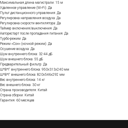
Максимальная длина магистрали: 15 м
Удаленное управление (Wi-Fi): Да
Пульт дистанционного управления: Да
Регулировка направления воздуха: Да
Регулировка скорости вентилятора: Да
Таймер включения/выключения: Да
Авторестарт после пропадания питания: Да
Турбо-режим: Да
Режим «Сон» (ночной режим): Да
Осушение воздуха: Да
Шум внутреннего блока: 32-44 дБ
Шум внешнего блока: 55 дБ
Предварительный фильтр: Да
Ш*В*Г внутреннего блока: 950х313х240 мм
Ш*В*Г внешнего блока: 820х546х292 мм
Вес внутреннего блока: 14 кг
Вес внешнего блока: 30 кг
Страна производителя: Китай
Страна сборки: Китай
Гарантия: 60 месяцев