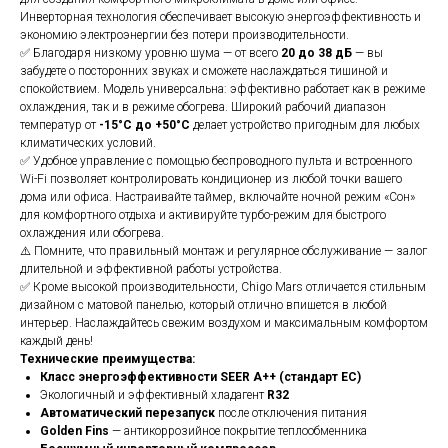
Инверторная технология обеспечивает высокую энергоэффективность и
экономию электроэнергии без потери производительности.
✅ Благодаря низкому уровню шума — от всего
20 до 38 дБ
— вы
забудете о посторонних звуках и сможете наслаждаться тишиной и
спокойствием. Модель универсальна: эффективно работает как в режиме
охлаждения, так и в режиме обогрева. Широкий рабочий диапазон
температур от
-15°C до +50°C
делает устройство пригодным для любых
климатических условий.
✅ Удобное управление с помощью беспроводного пульта и встроенного
Wi-Fi позволяет контролировать кондиционер из любой точки вашего
дома или офиса. Настраивайте таймер, включайте ночной режим «Сон»
для комфортного отдыха и активируйте турбо-режим для быстрого
охлаждения или обогрева.
⚠️ Помните, что правильный монтаж и регулярное обслуживание — залог
длительной и эффективной работы устройства.
✅ Кроме высокой производительности, Chigo Mars отличается стильным
дизайном с матовой панелью, который отлично впишется в любой
интерьер. Наслаждайтесь свежим воздухом и максимальным комфортом
каждый день!
Технические преимущества:
Класс энергоэффективности SEER A++ (стандарт ЕС)
Экологичный и эффективный хладагент
R32
Автоматический перезапуск
после отключения питания
Golden Fins
— антикоррозийное покрытие теплообменника