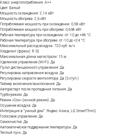
Класс энергопотребления: A++
Цвет: Белый
Мощность охлаждения: 2,14 кВт
Мощность обогрева: 2,6 кВт
Потребляемая мощность при охлаждении: 0,58 кВт
Потребляемая мощность при обогреве: 0,638 кВт
Рабочая температура при охлаждении: от -10 до +48 °C
Рабочая температура при обогреве: от -10 до +24 °C
Максимальный расход воздуха: 720 куб. м/ч
Хладагент (фреон): R 32
Максимальная длина магистрали: 15 м
Удаленное управление (Wi-Fi): Да
Пульт дистанционного управления: Да
Регулировка направления воздуха: Да
Регулировка скорости вентилятора: Да (3 ступ.)
Таймер включения/выключения: Да
Авторестарт после пропадания питания: Да
Турбо-режим: Да
Режим «Сон» (ночной режим): Да
Осушение воздуха: Да
Интеграция в "умный дом": Яндекс Алиса, LG SmartThinQ
Голосовое управление: Да
Самоочистка: Да
Автоматическое поддержание температуры: Да
Теплый пуск: Да