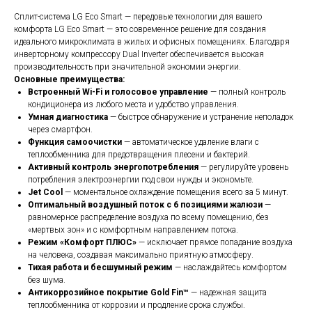
Сплит-система LG Eco Smart — передовые технологии для вашего
комфорта LG Eco Smart — это современное решение для создания
идеального микроклимата в жилых и офисных помещениях. Благодаря
инверторному компрессору Dual Inverter обеспечивается высокая
производительность при значительной экономии энергии.
Основные преимущества:
Встроенный Wi-Fi и голосовое управление
— полный контроль
кондиционера из любого места и удобство управления.
Умная диагностика
— быстрое обнаружение и устранение неполадок
через смартфон.
Функция самоочистки
— автоматическое удаление влаги с
теплообменника для предотвращения плесени и бактерий.
Активный контроль энергопотребления
— регулируйте уровень
потребления электроэнергии под свои нужды и экономьте.
Jet Cool
— моментальное охлаждение помещения всего за 5 минут.
Оптимальный воздушный поток с 6 позициями жалюзи
—
равномерное распределение воздуха по всему помещению, без
«мертвых зон» и с комфортным направлением потока.
Режим «Комфорт ПЛЮС»
— исключает прямое попадание воздуха
на человека, создавая максимально приятную атмосферу.
Тихая работа и бесшумный режим
— наслаждайтесь комфортом
без шума.
Антикоррозийное покрытие Gold Fin™
— надежная защита
теплообменника от коррозии и продление срока службы.