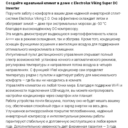
Создайте идеальный климат в доме с Electrolux Viking Super DC
Inverter
Поручите заботу о комфорте в вашем доме надежной инверторной сплит-
системе Electrolux Viking 2.0. Она эффективно охлаждает летом и
обогревает зимой — даже при экстремальных морозах до -30 °C
благодаря высоконадёжному DC-компрессору.
Эта модель демонстрирует выдающуюся энергоэффективность класса
A+++ как в режиме охлаждения, так и обогрева. Кроме того, кондиционер
оснащён функциями осушения и вентиляции воздуха для поддержания
оптимального микроклимата в помещении.
Интуитивный пульт дистанционного управления открывает полный
спектр возможностей: установка ночного и автоматического режимов,
регулировка температуры и направления потока воздуха в четырёх
направлениях. С функцией I-Feel кондиционер сам определяет
температуру рядом с пультом и адаптирует работу для максимального
комфорта — где бы вы ни находились в комнате.
Управляйте климатом из любой точки мира. Благодаря поддержке Wi-Fi и
возможности подключения USB-модуля, вы можете контролировать
настройки кондиционера через смартфон или планшет.
Работа устройства почти бесшумна, поэтому оно не будет мешать вашему
сну, обеспечивая спокойный отдых и заряд энергии на весь день.
Улучшенное антикоррозийное покрытие теплообменника, надёжный
инверторный компрессор и интеллектуальные режимы работы
гарантируют стабильную и долговечную эксплуатацию в любое время
года. Дополнительную уверенность даёт фирменная гарантия — 3 года.