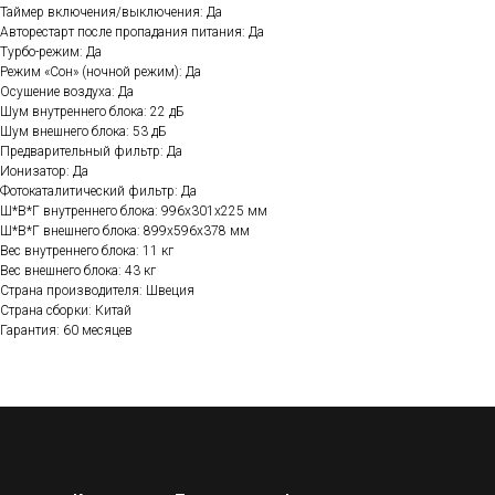
Таймер включения/выключения: Да
Авторестарт после пропадания питания: Да
Турбо-режим: Да
Режим «Сон» (ночной режим): Да
Осушение воздуха: Да
Шум внутреннего блока: 22 дБ
Шум внешнего блока: 53 дБ
Предварительный фильтр: Да
Ионизатор: Да
Фотокаталитический фильтр: Да
Ш*В*Г внутреннего блока: 996х301х225 мм
Ш*В*Г внешнего блока: 899х596х378 мм
Вес внутреннего блока: 11 кг
Вес внешнего блока: 43 кг
Страна производителя: Швеция
Страна сборки: Китай
Гарантия: 60 месяцев