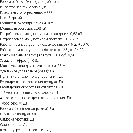
Режим работы: Охлаждение, обогрев
Инверторная технология: Да
Класс энергопотребления: A+++
Цвет: Черный
Мощность охлаждения: 2,64 кВт
Мощность обогрева: 2,93 кВт
Потребляемая мощность при охлаждении: 0,63 кВт
Потребляемая мощность при обогреве: 0,67 кВт
Рабочая температура при охлаждении: от -15 до +50 °C
Рабочая температура при обогреве: от -25 до +24 °C
Максимальный расход воздуха: 510 куб. м/ч
Хладагент (фреон): R 32
Максимальная длина магистрали: 25 м
Удаленное управление (Wi-Fi): Да
Пульт дистанционного управления: Да
Регулировка направления воздуха: Да
Регулировка скорости вентилятора: Да
Таймер включения/выключения: Да
Авторестарт после пропадания питания: Да
Турбо-режим: Да
Режим «Сон» (ночной режим): Да
Осушение воздуха: Да
Самодиагностика: Да
Самоочистка: Да
Шум внутреннего блока: 19-39 дБ