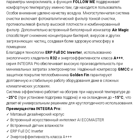
параметры микроклимата, а функция
FOLLOW ME
поддерживает
комфортную температуру именно там, где находится пользователь.
Особое внимание уделено качеству воздуха. Многоступенчатая система
очистки включает фотокаталитический фильтр тонкой очистки,
противопылевой фильтр высокой плотности и комбинированный
фильтр. Дополнительно встроенный биполярный ионизатор
Air Magic
способствует снижению концентрации бактерий, вирусов и других
загрязняющих частиц, создавая более здоровую атмосферу в
помещении.
Благодаря технологии
ERP Full DC Inverter
, использованию
экологичного хладагента
R32
и энергоэффективности класса
A+++
,
серия INTEGRA Pro обеспечивает высокую производительность при
минимальных затратах электроэнергии. Надёжный компрессор
GMCC
и
защитное покрытие теплообменника
Golden Fin
гарантируют
долговечную и стабильную работу оборудования даже в сложных
климатических условиях.
Система эффективно работает на обогрев при наружной температуре до
−25°C
(при установке подогрева поддона) и на охлаждение до
−15°C
, что
делает её универсальным решением для круглогодичного использования.
Преимущества INTEGRA Pro:
✓ Матовый дизайнерский корпус
✓ Встроенный искусственный интеллект AI ECOMASTER
✓ Встроенный датчик влажности
✓ ERP Full DC Inverter
✓ Энергоэффективность класса A+++