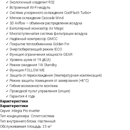
✓ Экологичный хладагент R32
✓ Встроенный Wi-Fi-модуль
✓ Система ускоренного охлаждения CoolFlash Turbo+
✓ Мягкое охлаждение Cascade Wind
✓ 3D Airflow — объёмное распределение воздуха
✓ Биполярный ионизатор Air Magic
✓ Многоступенчатая система фильтрации воздуха
✓ Надёжный компрессор GMCC
✓ Покрытие теплообменника Golden Fin
✓ Энергосберегающий режим IECO
✓ Функция ограничения мощности GEAR
✓ Уровень шума от 19 дБ(A)
✓ Режим ожидания 1W Standby
✓ Функция FOLLOW ME
✓ Защита от переохлаждения (температурная компенсация)
✓ Режим защиты помещения от замерзания (+8°C)
✓ Гибкие возможности монтажа
✓ Проводной пульт управления (опция)
✓ Гарантия 4 года
Характеристики
Характеристики
Серия: Integra Pro Inverter
Тип кондиционера: Сплит-система
Тип внутреннего блока: Настенный
Обслуживаемая площадь: 25 м²