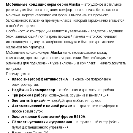
Мобильные кондиционеры серии Alaska
— это удобное и стильное
решение для быстрого создания комфортного климата без сложного
монтажа. Корпус классической формы выполнен из прочного,
белоснежного пластика премиум-класса, который гармонично впишется
в любой интерьер.
Особенностью конструкции является увеличенный воздуховыводящий
блок, занимающий почти треть передней панели — это обеспечивает
интенсивную подачу охлаждённого воздуха и быстрое достижение
желаемой температуры.
Мобильные кондиционеры
Alaska
легко перемещаются между
комнатами, просты в установке и управлении. Все необходимые
элементы для подключения уже включены в комплект — ничего докупать
не нужно.
Преимущества:
Класс энергоэффективности A
— экономное потребление
электроэнергии.
Надёжный компрессор
— стабильная и долговечная работа.
Три режима работы
: охлаждение, осушение и вентиляция.
Элегантный дизайн
— подойдёт для любого интерьера.
Автоматический и ночной режимы
— для вашего комфорта в
любое время суток.
Экологически безопасный фреон R410A
.
Лёгкость установки и управления
— интуитивный интерфейс и
пульт дистанционного управления.
В комплекте:Пульт ДУ,