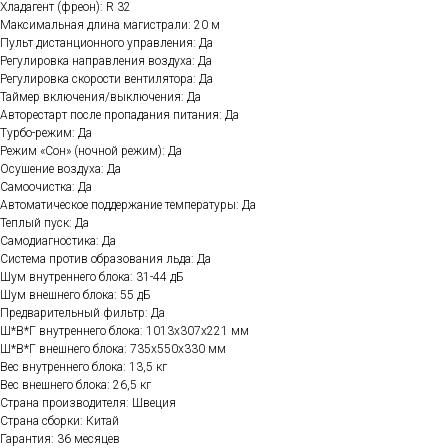
Хладагент (фреон): R 32
Максимальная длина магистрали: 20 м
Пульт дистанционного управления: Да
Регулировка направления воздуха: Да
Регулировка скорости вентилятора: Да
Таймер включения/выключения: Да
Авторестарт после пропадания питания: Да
Турбо-режим: Да
Режим «Сон» (ночной режим): Да
Осушение воздуха: Да
Самоочистка: Да
Автоматическое поддержание температуры: Да
Теплый пуск: Да
Самодиагностика: Да
Система против образования льда: Да
Шум внутреннего блока: 31-44 дБ
Шум внешнего блока: 55 дБ
Предварительный фильтр: Да
Ш*В*Г внутреннего блока: 1013х307x221 мм
Ш*В*Г внешнего блока: 735х550x330 мм
Вес внутреннего блока: 13,5 кг
Вес внешнего блока: 26,5 кг
Страна производителя: Швеция
Страна сборки: Китай
Гарантия: 36 месяцев