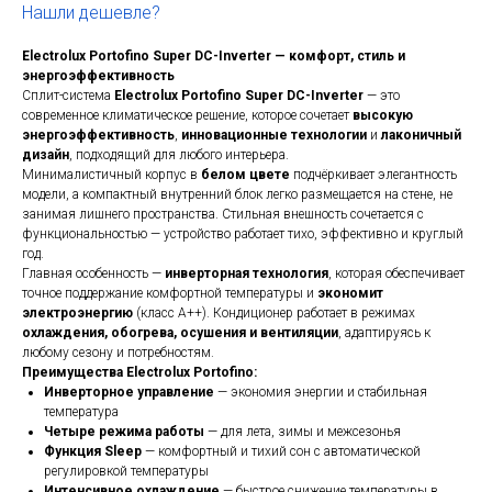
Нашли дешевле?
Electrolux Portofino Super DC-Inverter — комфорт, стиль и
энергоэффективность
Сплит-система
Electrolux Portofino Super DC-Inverter
— это
современное климатическое решение, которое сочетает
высокую
энергоэффективность
,
инновационные технологии
и
лаконичный
дизайн
, подходящий для любого интерьера.
Минималистичный корпус в
белом цвете
подчёркивает элегантность
модели, а компактный внутренний блок легко размещается на стене, не
занимая лишнего пространства. Стильная внешность сочетается с
функциональностью — устройство работает тихо, эффективно и круглый
год.
Главная особенность —
инверторная технология
, которая обеспечивает
точное поддержание комфортной температуры и
экономит
электроэнергию
(класс A++). Кондиционер работает в режимах
охлаждения, обогрева, осушения и вентиляции
, адаптируясь к
любому сезону и потребностям.
Преимущества Electrolux Portofino:
Инверторное управление
— экономия энергии и стабильная
температура
Четыре режима работы
— для лета, зимы и межсезонья
Функция Sleep
— комфортный и тихий сон с автоматической
регулировкой температуры
Интенсивное охлаждение
— быстрое снижение температуры в