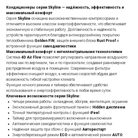
Кондиционеры серии Skyline — надёжность, эффективность и
максимальный комфорт
Серия
Skyline
оснащена высококачественными компрессорами и
отличается высоким классом энергоэффективности, что обеспечивает
экономичную и стабильную работу. Долговечность и надёжность
устройств гарантируются благодаря антикоррозийному покрытию
теплообменника
Golden FIN
, защите внешнего блока
Rust Proof
и
встроенной функции
самодиагностики
.
Максимальный комфорт с интеллектуальными технологиями
Система
4D Air Flow
позволяет регулировать направление воздушного
потока как по вертикали, так и по горизонтали, создавая равномерное
распределение воздуха в помещении. Современные фильтры
эффективно очищают воздух, а несколько скоростей обдува дают
возможность гибкой настройки климата.
Функции ночного режима и таймера обеспечивают удобство
использования и энергоэффективность в любое время суток.
Ключевые возможности серии Skyline:
Четыре режима работы: охлаждение, обогрев, вентиляция, осушение
Эксклюзивный дизайн фронтальной панели с
Hidden дисплеем
Точный температурный контроль с функцией
iFeel
Таймер для программируемого включения и выключения
Автоматическая самодиагностика и функция самоочистки
Надёжная защита при сбоях с функцией
Авторестарт
Энергосберегающий режим
ECO
и автоматический режим
AUTO