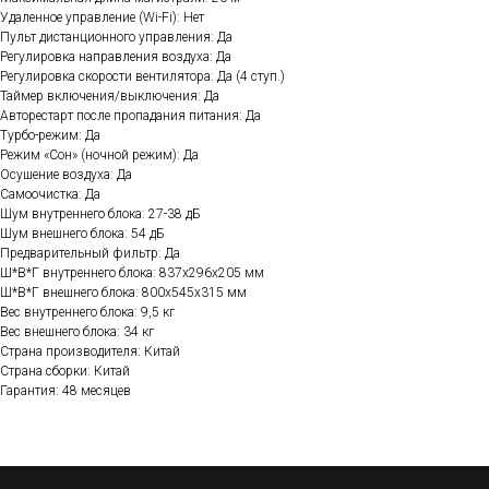
Удаленное управление (Wi-Fi): Нет
Пульт дистанционного управления: Да
Регулировка направления воздуха: Да
Регулировка скорости вентилятора: Да (4 ступ.)
Таймер включения/выключения: Да
Авторестарт после пропадания питания: Да
Турбо-режим: Да
Режим «Сон» (ночной режим): Да
Осушение воздуха: Да
Самоочистка: Да
Шум внутреннего блока: 27-38 дБ
Шум внешнего блока: 54 дБ
Предварительный фильтр: Да
Ш*В*Г внутреннего блока: 837х296x205 мм
Ш*В*Г внешнего блока: 800х545x315 мм
Вес внутреннего блока: 9,5 кг
Вес внешнего блока: 34 кг
Страна производителя: Китай
Страна сборки: Китай
Гарантия: 48 месяцев