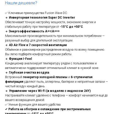
Нашли дешевле?
✅ Ключевые преимущества Fusion Wave DC:
🔹
Инверторная технология Super DC Inverter
Обеспечивает точную настройку мощности, экономию энергии и
стабильную работу при температуре от
-15°C до +50°C
.
🔹
Энергоэффективность A++/A+++
Максимальная производительность при минимальном потреблении —
разумный выбор для длительной эксплуатации.
🔹
4D Air Flow и 7 скоростей вентиляции
Объёмное и равномерное распределение воздуха по всему помещению.
Вы легко подберёте комфортный режим работы.
🔹
Функция I-Feel
Кондиционер анализирует температуру рядом с пользователем и
автоматически поддерживает оптимальный климат в нужной зоне.
🔹
Глубокая очистка воздуха
Встроенный
генератор холодной плазмы
и
6-ступенчатая
фильтрация
удаляют пыль, аллергены, бактерии и неприятные запахи —
чистый воздух каждый день.
🔹
Управление через Wi-Fi (в моделях с индексом 24Y)
Настраивайте климат удалённо с телефона — комфорт начинается ещё до
вашего возвращения домой.
✅ Умные функции для вашего удобства:
✔
Работа на обогрев и охлаждение при экстремальных
температурах
от
-15°C до +50°C