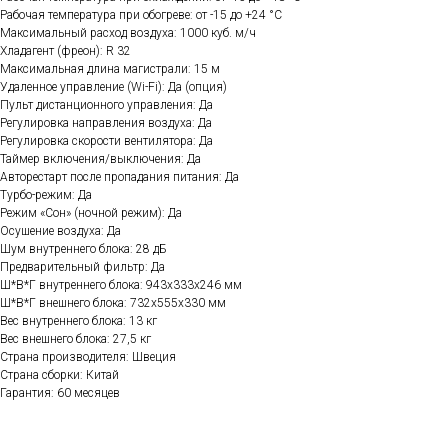
Рабочая температура при обогреве: от -15 до +24 °C
Максимальный расход воздуха: 1000 куб. м/ч
Хладагент (фреон): R 32
Максимальная длина магистрали: 15 м
Удаленное управление (Wi-Fi): Да (опция)
Пульт дистанционного управления: Да
Регулировка направления воздуха: Да
Регулировка скорости вентилятора: Да
Таймер включения/выключения: Да
Авторестарт после пропадания питания: Да
Турбо-режим: Да
Режим «Сон» (ночной режим): Да
Осушение воздуха: Да
Шум внутреннего блока: 28 дБ
Предварительный фильтр: Да
Ш*В*Г внутреннего блока: 943x333x246 мм
Ш*В*Г внешнего блока: 732х555x330 мм
Вес внутреннего блока: 13 кг
Вес внешнего блока: 27,5 кг
Страна производителя: Швеция
Страна сборки: Китай
Гарантия: 60 месяцев