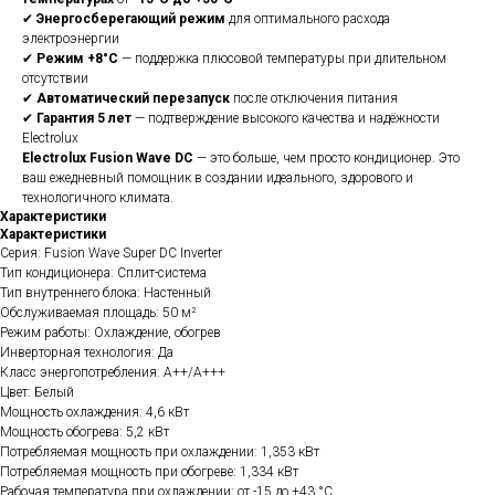
✔
Энергосберегающий режим
для оптимального расхода
электроэнергии
✔
Режим +8°C
— поддержка плюсовой температуры при длительном
отсутствии
✔
Автоматический перезапуск
после отключения питания
✔
Гарантия 5 лет
— подтверждение высокого качества и надёжности
Electrolux
Electrolux Fusion Wave DC
— это больше, чем просто кондиционер. Это
ваш ежедневный помощник в создании идеального, здорового и
технологичного климата.
Характеристики
Характеристики
Серия: Fusion Wave Super DC Inverter
Тип кондиционера: Сплит-система
Тип внутреннего блока: Настенный
Обслуживаемая площадь: 50 м²
Режим работы: Охлаждение, обогрев
Инверторная технология: Да
Класс энергопотребления: A++/A+++
Цвет: Белый
Мощность охлаждения: 4,6 кВт
Мощность обогрева: 5,2 кВт
Потребляемая мощность при охлаждении: 1,353 кВт
Потребляемая мощность при обогреве: 1,334 кВт
Рабочая температура при охлаждении: от -15 до +43 °C