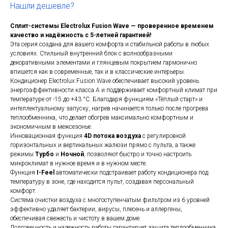
Нашли дешевле?
Сплит-системы Electrolux Fusion Wave — проверенное временем
качество и надёжность с 5-летней гарантией!
Эта серия создана для вашего комфорта и стабильной работы в любых
условиях. Стильный внутренний блок с волнообразными
декоративными элементами и глянцевым покрытием гармонично
впишется как в современные, так и в классические интерьеры.
Кондиционер Electrolux Fusion Wave обеспечивает высокий уровень
энергоэффективности класса А и поддерживает комфортный климат при
температуре от -15 до +43 °C. Благодаря функциям «Тёплый старт» и
интеллектуальному запуску, нагрев начинается только после прогрева
теплообменника, что делает обогрев максимально комфортным и
экономичным в межсезонье.
Инновационная функция
4D потока воздуха
с регулировкой
горизонтальных и вертикальных жалюзи прямо с пульта, а также
режимы
Турбо
и
Ночной
, позволяют быстро и точно настроить
микроклимат в нужное время и в нужном месте.
Функция
I-Feel
автоматически подстраивает работу кондиционера под
температуру в зоне, где находится пульт, создавая персональный
комфорт.
Система очистки воздуха с многоступенчатым фильтром из 6 уровней
эффективно удаляет бактерии, вирусы, плесень и аллергены,
обеспечивая свежесть и чистоту в вашем доме.
Долговечность и надежность работы гарантирует защита теплообменника