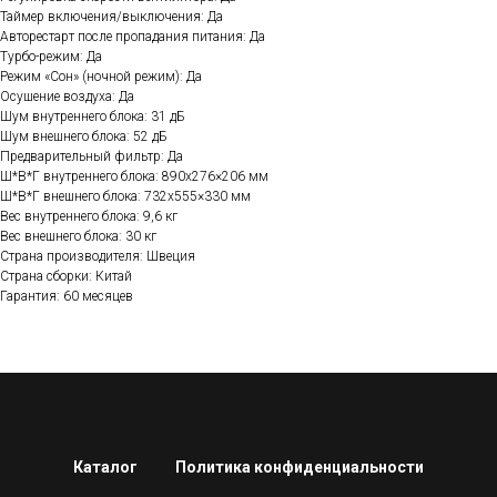
Таймер включения/выключения: Да
Авторестарт после пропадания питания: Да
Турбо-режим: Да
Режим «Сон» (ночной режим): Да
Осушение воздуха: Да
Шум внутреннего блока: 31 дБ
Шум внешнего блока: 52 дБ
Предварительный фильтр: Да
Ш*В*Г внутреннего блока: 890х276×206 мм
Ш*В*Г внешнего блока: 732х555×330 мм
Вес внутреннего блока: 9,6 кг
Вес внешнего блока: 30 кг
Страна производителя: Швеция
Страна сборки: Китай
Гарантия: 60 месяцев
Каталог
Политика конфиденциальности