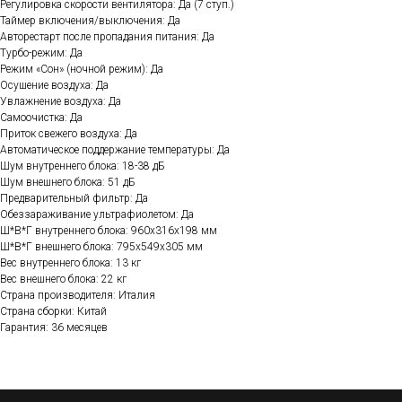
Регулировка скорости вентилятора: Да (7 ступ.)
Таймер включения/выключения: Да
Авторестарт после пропадания питания: Да
Турбо-режим: Да
Режим «Сон» (ночной режим): Да
Осушение воздуха: Да
Увлажнение воздуха: Да
Самоочистка: Да
Приток свежего воздуха: Да
Автоматическое поддержание температуры: Да
Шум внутреннего блока: 18-38 дБ
Шум внешнего блока: 51 дБ
Предварительный фильтр: Да
Обеззараживание ультрафиолетом: Да
Ш*В*Г внутреннего блока: 960x316x198 мм
Ш*В*Г внешнего блока: 795x549x305 мм
Вес внутреннего блока: 13 кг
Вес внешнего блока: 22 кг
Страна производителя: Италия
Страна сборки: Китай
Гарантия: 36 месяцев