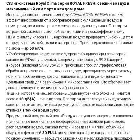
Сплит-система Royal Clima серии ROYAL FRESH: свежий воздух и
максимальный комфорт в каждом доме
Инновационные сплит-системы
Royal Clima ROYAL FRESH
не только
эффективно охлаждают и обогревают рециркуляционный воздух в
помещении, но и насыщают его свежим воздухом с улицы. Благодаря
встроенной системе приточной вентиляции и высокоэффективному
HEPA-фильтру класса H11, наружный воздух предварительно очищается
от вредных примесей, пыли и аллергенов. Производительность в режиме
притока — до
60 м³/ч
.
УФ-обеззараживание для вашего здоровьяКондиционеры этой серии
оснащены УФ-излучателями, которые уничтожают до 99% бактерий,
вирусов (включая SARS-CoV-2) и грибковых спор. Ультрафиолетовая
обработка применяется не только к воздуху, проходящему через систему,
но и к теплообменнику, где скапливается влага в виде конденсата —
идеальная среда для размножения микроорганизмов. Это обеспечивает
дополнительную гигиеничность и безопасность.
Тишина, которая не мешаетУровень шума внутреннего блока начинается
всего с
18 дБ(А)
— тише шепота. Благодаря интеллектуальным датчикам
освещенности автоматически регулируется яркость подсветки дисплея, не
отвлекая в темное время суток.
Продуманный воздушный потокВоздуховыпускное отверстие с наклоном
и уникальные вертикальные перфорированные жалюзи равномерно
распределяют воздух, снижая потери и создавая мягкий, объемный
обдув. А с функцией
3D FULL
вы можете настроить направление потока
по своему желанию — забудьте о сквозняках и наслаждайтесь прохладой.