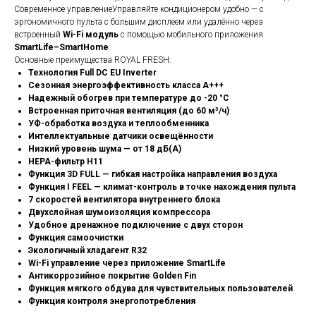
Современное управлениеУправляйте кондиционером удобно — с
эргономичного пульта с большим дисплеем или удалённо через
встроенный
Wi-Fi модуль
с помощью мобильного приложения
SmartLife–SmartHome
.
Основные преимущества ROYAL FRESH:
Технология Full DC EU Inverter
Сезонная энергоэффективность класса A+++
Надежный обогрев при температуре до -20 °C
Встроенная приточная вентиляция (до 60 м³/ч)
УФ-обработка воздуха и теплообменника
Интеллектуальные датчики освещённости
Низкий уровень шума — от 18 дБ(А)
HEPA-фильтр H11
Функция 3D FULL — гибкая настройка направления воздуха
Функция I FEEL — климат-контроль в точке нахождения пульта
7 скоростей вентилятора внутреннего блока
Двухслойная шумоизоляция компрессора
Удобное дренажное подключение с двух сторон
Функция самоочистки
Экологичный хладагент R32
Wi-Fi управление через приложение SmartLife
Антикоррозийное покрытие Golden Fin
Функция мягкого обдува для чувствительных пользователей
Функция контроля энергопотребления