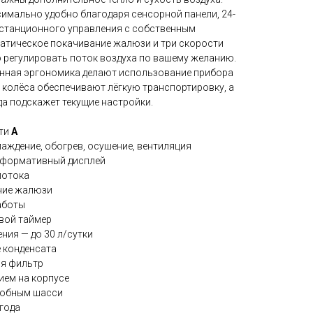
имально удобно благодаря сенсорной панели, 24-
истанционного управления с собственным
матическое покачивание жалюзи и три скорости
 регулировать поток воздуха по вашему желанию.
енная эргономика делают использование прибора
 колёса обеспечивают лёгкую транспортировку, а
а подскажет текущие настройки.
ти
А
аждение, обогрев, осушение, вентиляция
нформативный дисплей
потока
ние жалюзи
аботы
вой таймер
ния — до 30 л/сутки
 конденсата
я фильтр
ием на корпусе
добным шасси
года