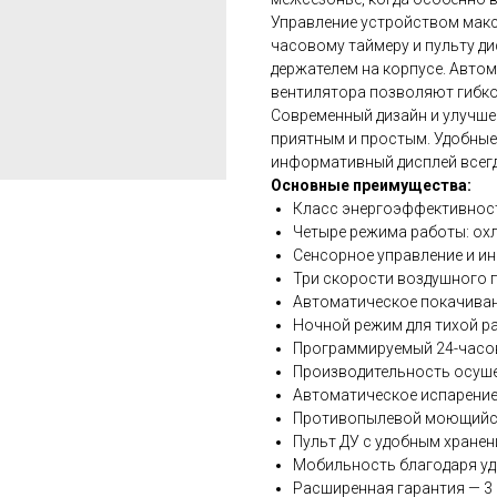
Управление устройством макс
часовому таймеру и пульту д
держателем на корпусе. Авто
вентилятора позволяют гибко
Современный дизайн и улучш
приятным и простым. Удобные
информативный дисплей всегд
Основные преимущества:
Класс энергоэффективнос
Четыре режима работы: охл
Сенсорное управление и и
Три скорости воздушного 
Автоматическое покачива
Ночной режим для тихой р
Программируемый 24-часо
Производительность осуше
Автоматическое испарение
Противопылевой моющийс
Пульт ДУ с удобным хранен
Мобильность благодаря у
Расширенная гарантия — 3 