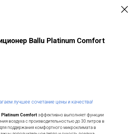
ионер Ballu Platinum Comfort
гаем лучшее сочетание цены и качества!
u Platinum Comfort
эффективно выполняет функции
ния воздуха с производительностью до 30 литров в
е для поддержания комфортного микроклимата в
ажны дополнительное тепло и сухость воздуха.