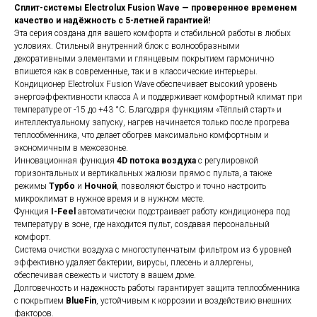
Сплит-системы Electrolux Fusion Wave — проверенное временем
качество и надёжность с 5-летней гарантией!
Эта серия создана для вашего комфорта и стабильной работы в любых
условиях. Стильный внутренний блок с волнообразными
декоративными элементами и глянцевым покрытием гармонично
впишется как в современные, так и в классические интерьеры.
Кондиционер Electrolux Fusion Wave обеспечивает высокий уровень
энергоэффективности класса А и поддерживает комфортный климат при
температуре от -15 до +43 °C. Благодаря функциям «Тёплый старт» и
интеллектуальному запуску, нагрев начинается только после прогрева
теплообменника, что делает обогрев максимально комфортным и
экономичным в межсезонье.
Инновационная функция
4D потока воздуха
с регулировкой
горизонтальных и вертикальных жалюзи прямо с пульта, а также
режимы
Турбо
и
Ночной
, позволяют быстро и точно настроить
микроклимат в нужное время и в нужном месте.
Функция
I-Feel
автоматически подстраивает работу кондиционера под
температуру в зоне, где находится пульт, создавая персональный
комфорт.
Система очистки воздуха с многоступенчатым фильтром из 6 уровней
эффективно удаляет бактерии, вирусы, плесень и аллергены,
обеспечивая свежесть и чистоту в вашем доме.
Долговечность и надежность работы гарантирует защита теплообменника
с покрытием
BlueFin
, устойчивым к коррозии и воздействию внешних
факторов.