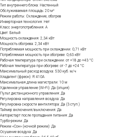
Тип внутреннего блока: Настенный
Обслуживаемая площадь: 20 м²
Режим работы: Охлаждение, обогрев
Инверторная технология: Нет
Класс энергопотребления: A
Цвет: Белый
Мощность охлаждения: 2,34 кВт
Мощность обогрева: 2,34 кВт
Потребляемая мощность при охлаждении: 0,71 кВт
Потребляемая мощность при обогреве: 0,63 кВт
Рабочая температура при охлаждении: от +18 до +43 °C
Рабочая температура при обогреве: от -7 до +24 °C
Максимальный расход воздуха: 530 куб. м/ч
Хладагент (фреон): R 410A
Максимальная длина магистрали: 10 м
Удаленное управление (Wi-Fi): Да (опция)
Пульт дистанционного управления: Да
Регулировка направления воздуха: Да
Регулировка скорости вентилятора: Да (3 ступ.)
Таймер включения/выключения: Да
Авторестарт после пропадания питания: Да
Турбо-режим: Да
Режим «Сон» (ночной режим): Да
Осушение воздуха: Да