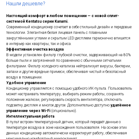
Нашли дешевле?
Настоящий комфорт в любом помещении — с новой сплит-
системой Kentatsu серии Kanami.
Современный кондиционер сочетает в себе стильный дизайн и передовые
технологии. Элегантная белая лицевая панель с плавными
закруглёнными углами и скрытым LED-дисплеем гармонично впишется
в интерьер как квартиры, так и офиса.
Эффективная очистка воздуха
В модели установлен фильтр глубокой очистки, задерживающий на 80%
больше пыли и загрязнений по сравнению с обычными сетчатыми
фильтрами. Фильтр холодного катализа нейтрализует вирусы, бактерии,
запахи и другие вредные примеси, обеспечивая чистый и безопасный
воздух в помещении.
Удобное управление
Кондиционер управляется с помощью удобного ИК-пульта. Пользователь
может настраивать температуру, выбирать режим работы, сохранять
положение жалюзи, регулировать скорость вентилятора, отключать
подсветку дисплея и многое другое. Дополнительно доступно
удалённое
управление через Wi-Fi
(опционально).
Интеллектуальная работа
В пульт встроен температурный датчик, который передаёт данные о
температуре воздуха в зоне нахождения пользователя. На основе этих
данных кондиционер автоматически корректирует работу, обеспечивая
максимально комфортный микроклимат.