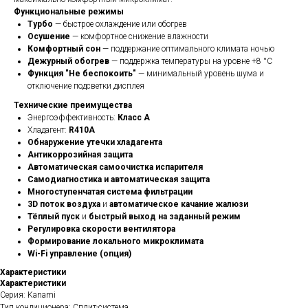
Функциональные режимы
Турбо
— быстрое охлаждение или обогрев
Осушение
— комфортное снижение влажности
Комфортный сон
— поддержание оптимального климата ночью
Дежурный обогрев
— поддержка температуры на уровне +8 °C
Функция "Не беспокоить"
— минимальный уровень шума и
отключение подсветки дисплея
Технические преимущества
Энергоэффективность:
Класс A
Хладагент:
R410A
Обнаружение утечки хладагента
Антикоррозийная защита
Автоматическая самоочистка испарителя
Самодиагностика и автоматическая защита
Многоступенчатая система фильтрации
3D поток воздуха
и
автоматическое качание жалюзи
Тёплый пуск
и
быстрый выход на заданный режим
Регулировка скорости вентилятора
Формирование локального микроклимата
Wi-Fi управление (опция)
Характеристики
Характеристики
Серия: Kanami
Тип кондиционера: Сплит-система