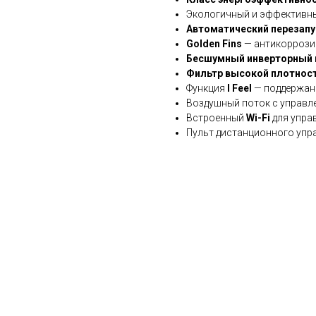
Экологичный и эффективн
Автоматический перезапу
Golden Fins
— антикоррози
Бесшумный инверторный 
Фильтр высокой плотнос
Функция
I Feel
— поддержани
Воздушный поток с управл
Встроенный
Wi-Fi
для упра
Пульт дистанционного упр