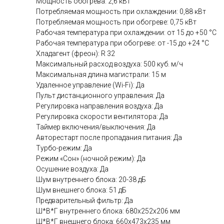
Мощность обогрева: 2,6 кВт
Потребляемая мощность при охлаждении: 0,88 кВт
Потребляемая мощность при обогреве: 0,75 кВт
Рабочая температура при охлаждении: от 15 до +50 °C
Рабочая температура при обогреве: от -15 до +24 °C
Хладагент (фреон): R 32
Максимальный расход воздуха: 500 куб. м/ч
Максимальная длина магистрали: 15 м
Удаленное управление (Wi-Fi): Да
Пульт дистанционного управления: Да
Регулировка направления воздуха: Да
Регулировка скорости вентилятора: Да
Таймер включения/выключения: Да
Авторестарт после пропадания питания: Да
Турбо-режим: Да
Режим «Сон» (ночной режим): Да
Осушение воздуха: Да
Шум внутреннего блока: 20-38 дБ
Шум внешнего блока: 51 дБ
Предварительный фильтр: Да
Ш*В*Г внутреннего блока: 680х252х206 мм
Ш*В*Г внешнего блока: 660х473х235 мм