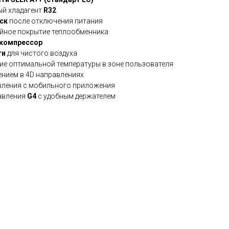
ый хладагент
R32
ск
после отключения питания
йное покрытие теплообменника
компрессор
ти
для чистого воздуха
е оптимальной температуры в зоне пользователя
ением в 4D направлениях
вления с мобильного приложения
авления
G4
с удобным держателем