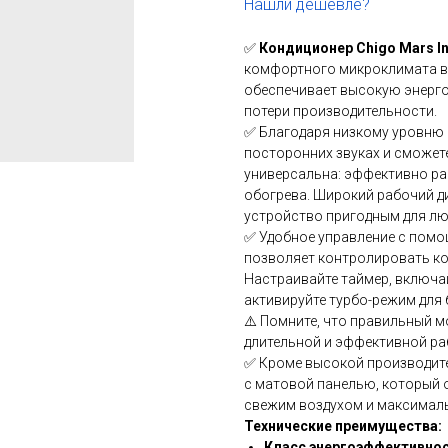
Нашли дешевле?
✅
Кондиционер Chigo Mars Inv
комфортного микроклимата в 
обеспечивает высокую энерг
потери производительности.
✅ Благодаря низкому уровню 
посторонних звуках и сможет
универсальна: эффективно раб
обогрева. Широкий рабочий д
устройство пригодным для лю
✅ Удобное управление с помо
позволяет контролировать ко
Настраивайте таймер, включа
активируйте турбо-режим для
⚠️ Помните, что правильный 
длительной и эффективной ра
✅ Кроме высокой производите
с матовой панелью, который 
свежим воздухом и максимал
Технические преимущества:
Класс энергоэффективност