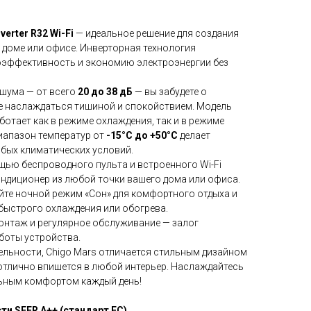
erter R32 Wi-Fi
— идеальное решение для создания
доме или офисе. Инверторная технология
оэффективность и экономию электроэнергии без
шума — от всего
20 до 38 дБ
— вы забудете о
е наслаждаться тишиной и спокойствием. Модель
отает как в режиме охлаждения, так и в режиме
иапазон температур от
-15°C до +50°C
делает
бых климатических условий.
щью беспроводного пульта и встроенного Wi-Fi
ндиционер из любой точки вашего дома или офиса.
йте ночной режим «Сон» для комфортного отдыха и
 быстрого охлаждения или обогрева.
монтаж и регулярное обслуживание — залог
боты устройства.
льности, Chigo Mars отличается стильным дизайном
отлично впишется в любой интерьер. Наслаждайтесь
ьным комфортом каждый день!
и SEER A++ (стандарт ЕС)