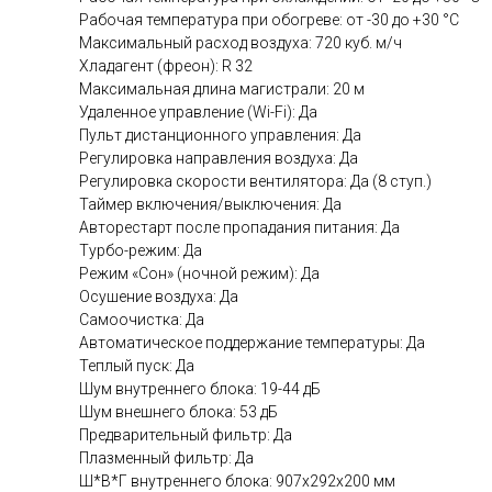
Рабочая температура при обогреве: от -30 до +30 °C
Максимальный расход воздуха: 720 куб. м/ч
Хладагент (фреон): R 32
Максимальная длина магистрали: 20 м
Удаленное управление (Wi-Fi): Да
Пульт дистанционного управления: Да
Регулировка направления воздуха: Да
Регулировка скорости вентилятора: Да (8 ступ.)
Таймер включения/выключения: Да
Авторестарт после пропадания питания: Да
Турбо-режим: Да
Режим «Сон» (ночной режим): Да
Осушение воздуха: Да
Самоочистка: Да
Автоматическое поддержание температуры: Да
Теплый пуск: Да
Шум внутреннего блока: 19-44 дБ
Шум внешнего блока: 53 дБ
Предварительный фильтр: Да
Плазменный фильтр: Да
Ш*В*Г внутреннего блока: 907х292x200 мм