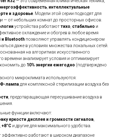
ter R32
— это современная климатическая техника,
энергоэффективность
,
интеллектуальные
рте и здоровье
. Модели этой серии подходят для
и — от небольших комнат до просторных офисов.
ологии
устройства работают
тихо
,
стабильно
и
фективное охлаждение и обогрев в любое время
i и Bluetooth
позволяют управлять кондиционером
чаться даже в условиях множества локальных сетей.
, основанная на алгоритмах искусственного
го времени анализирует условия и оптимизирует
экономить до
10% энергии ежегодно
(подтверждено
пасного микроклимата используются:
Ф-лампа
для комплексной стерилизации воздуха без
ости
, предотвращающая пересушивание воздуха в
шения.
льные функции включают:
вку яркости дисплея и громкости сигналов
,
,
+8°C
и другие для максимального удобства.
ter эффективно работают в широком диапазоне