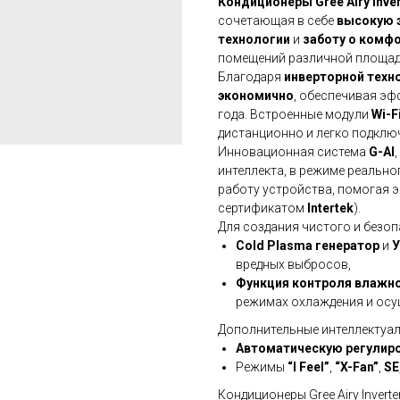
Кондиционеры Gree Airy Inver
сочетающая в себе
высокую 
технологии
и
заботу о комфо
помещений различной площад
Благодаря
инверторной техн
экономично
, обеспечивая эф
года. Встроенные модули
Wi-F
дистанционно и легко подклю
Инновационная система
G-AI
интеллекта, в режиме реально
работу устройства, помогая 
сертификатом
Intertek
).
Для создания чистого и безо
Cold Plasma генератор
и
У
вредных выбросов,
Функция контроля влажн
режимах охлаждения и осу
Дополнительные интеллектуа
Автоматическую регулиро
Режимы
“I Feel”
,
“X-Fan”
,
SE
Кондиционеры Gree Airy Inver