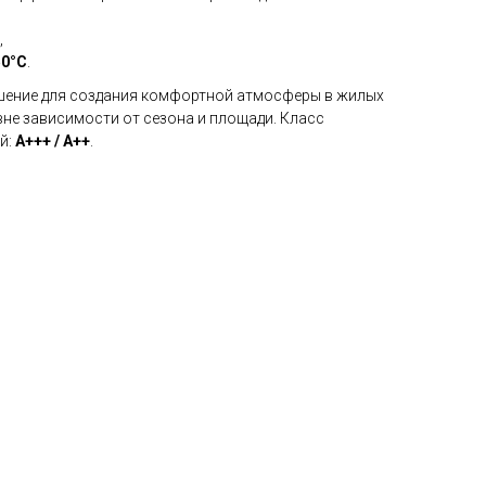
,
50°C
.
решение для создания комфортной атмосферы в жилых
вне зависимости от сезона и площади. Класс
й:
A+++ / A++
.