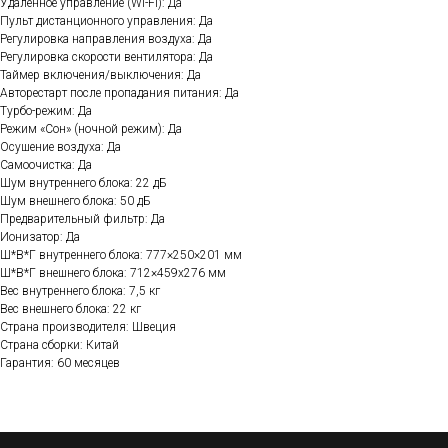
Удаленное управление (Wi-Fi): Да
Пульт дистанционного управления: Да
Регулировка направления воздуха: Да
Регулировка скорости вентилятора: Да
Таймер включения/выключения: Да
Авторестарт после пропадания питания: Да
Турбо-режим: Да
Режим «Сон» (ночной режим): Да
Осушение воздуха: Да
Самоочистка: Да
Шум внутреннего блока: 22 дБ
Шум внешнего блока: 50 дБ
Предварительный фильтр: Да
Ионизатор: Да
Ш*В*Г внутреннего блока: 777×250×201 мм
Ш*В*Г внешнего блока: 712×459х276 мм
Вес внутреннего блока: 7,5 кг
Вес внешнего блока: 22 кг
Страна производителя: Швеция
Страна сборки: Китай
Гарантия: 60 месяцев