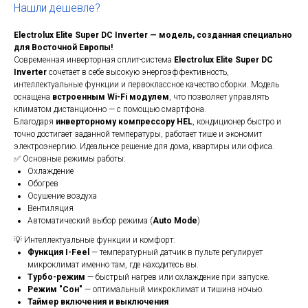
Нашли дешевле?
Electrolux Elite Super DC Inverter — модель, созданная специально
для Восточной Европы!
Современная инверторная сплит-система
Electrolux Elite Super DC
Inverter
сочетает в себе высокую энергоэффективность,
интеллектуальные функции и первоклассное качество сборки. Модель
оснащена
встроенным Wi-Fi модулем
, что позволяет управлять
климатом дистанционно — с помощью смартфона.
Благодаря
инверторному компрессору HEL
, кондиционер быстро и
точно достигает заданной температуры, работает тише и экономит
электроэнергию. Идеальное решение для дома, квартиры или офиса.
✅ Основные режимы работы:
Охлаждение
Обогрев
Осушение воздуха
Вентиляция
Автоматический выбор режима (
Auto Mode
)
💡 Интеллектуальные функции и комфорт:
Функция I-Feel
— температурный датчик в пульте регулирует
микроклимат именно там, где находитесь вы.
Турбо-режим
— быстрый нагрев или охлаждение при запуске.
Режим "Сон"
— оптимальный микроклимат и тишина ночью.
Таймер включения и выключения