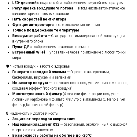
LED-дисплей
с подсветкой и отображением текущей температуры
Регулировка воздушного потока
— в том числе автоматическое
качание горизонтальных жалюзи
Пять скоростей вентилятора
Функция авторестарта
после отключения питания
Точное поддержание температуры
Бесшумная работа
— благодаря оптимизированной конструкции
внутреннего блока
Пульт ДУ
с отображением реального времени
Встроенный Wi-Fi
— управление через приложение с любой точки
мира
🛡 Чистый воздух и забота о здоровье:
Генератор холодной плазмы
— борется с аллергенами,
бактериями, вирусами и запахами
Ионизатор воздуха
— насыщает поток воздуха миллионами ионов,
создавая эффект "горного воздуха"
Многоступенчатый фильтр
(4 ступени фильтрации воздуха -
Активный карбоновый фильтр, Фильтр с витамином С, Nano silver
фильтр,Катехиновый фильтр)
🔒 Надёжность и долговечность:
Защита от перепадов напряжения
Надёжный хладагент R32
— безопасный, экологичный, с высокой
энергоэффективностью
Возможность работы на обогрев до -20°C