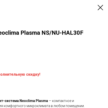
eoclima Plasma NS/NU-HAL30F
полнительную скидку!
ит-система Neoclima Plasma
— компактное и
ния комфортного микроклимата в любом помещении.