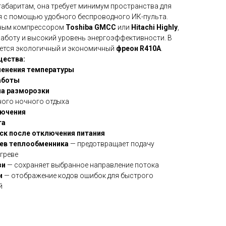
абаритам, она требует минимум пространства для
ся с помощью удобного беспроводного ИК-пульта.
ным компрессором
Toshiba GMCC
или
Hitachi Highly
,
работу и высокий уровень энергоэффективности. В
уется экологичный и экономичный
фреон R410A
.
щества:
менения температуры
аботы
ма разморозки
ого ночного отдыха
лючения
та
ск после отключения питания
ев теплообменника
— предотвращает подачу
греве
зи
— сохраняет выбранное направление потока
и
— отображение кодов ошибок для быстрого
й