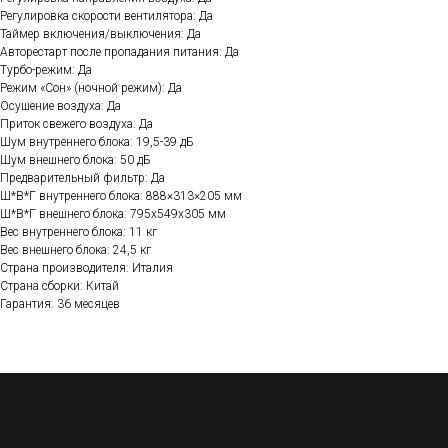
Регулировка скорости вентилятора: Да
Таймер включения/выключения: Да
Авторестарт после пропадания питания: Да
Турбо-режим: Да
Режим «Сон» (ночной режим): Да
Осушение воздуха: Да
Приток свежего воздуха: Да
Шум внутреннего блока: 19,5-39 дБ
Шум внешнего блока: 50 дБ
Предварительный фильтр: Да
Ш*В*Г внутреннего блока: 888×313×205 мм
Ш*В*Г внешнего блока: 795x549x305 мм
Вес внутреннего блока: 11 кг
Вес внешнего блока: 24,5 кг
Страна производителя: Италия
Страна сборки: Китай
Гарантия: 36 месяцев