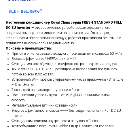
+375 29 944 74 86
Нашли дешевле?
Настенный кондиционер Royal Clima серии FRESH STANDARD FULL
DC EU Inverter
— это современное устройство для эффективного
создания комфортного микроклимата в помещении. Он очищает,
стерилизует и обеззараживает воздух, работает практически бесшумно и
отличается высокой производительностью.
Основные преимущества:
Приток и очистка свежего воздуха с производительностью до 60 м³/ч
Высокоэффективный НЕРА-фильтр H11
Функция мягкого обдува для комфортного распределения воздуха
Технология 3D AUTO AIR — регулировка направления воздушного
потока во всех плоскостях
Встроенный Wi-Fi модуль с управлением через приложение «SmartLife
– SmartHome»
7 скоростей вентилятора внутреннего блока
Очень низкий уровень шума — от 19,5 дБ(А) на минимальной
скорости
Интеллектуальные датчики освещённости
Энергоэффективность класса А+++ благодаря технологии Full DC EU
Inverter
Функция самоочистки внутреннего и наружного блоков
Теплообменник с покрытием Golden Fin для защиты от коррозии