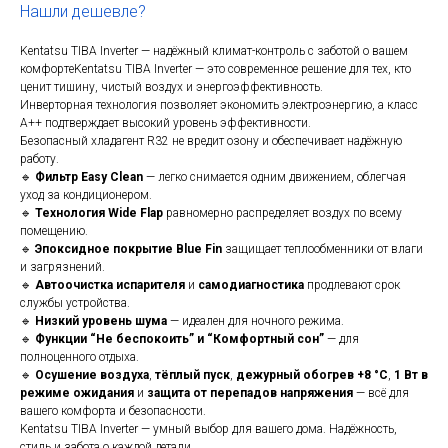
Нашли дешевле?
Kentatsu TIBA Inverter — надёжный климат-контроль с заботой о вашем
комфортеKentatsu TIBA Inverter — это современное решение для тех, кто
ценит тишину, чистый воздух и энергоэффективность.
Инверторная технология позволяет экономить электроэнергию, а класс
A++ подтверждает высокий уровень эффективности.
Безопасный хладагент R32 не вредит озону и обеспечивает надёжную
работу.
🔹
Фильтр Easy Clean
— легко снимается одним движением, облегчая
уход за кондиционером.
🔹
Технология Wide Flap
равномерно распределяет воздух по всему
помещению.
🔹
Эпоксидное покрытие Blue Fin
защищает теплообменники от влаги
и загрязнений.
🔹
Автоочистка испарителя
и
самодиагностика
продлевают срок
службы устройства.
🔹
Низкий уровень шума
— идеален для ночного режима.
🔹
Функции “Не беспокоить” и “Комфортный сон”
— для
полноценного отдыха.
🔹
Осушение воздуха
,
тёплый пуск
,
дежурный обогрев +8 °C
,
1 Вт в
режиме ожидания
и
защита от перепадов напряжения
— всё для
вашего комфорта и безопасности.
Kentatsu TIBA Inverter — умный выбор для вашего дома. Надёжность,
стиль и забота о каждой детали.