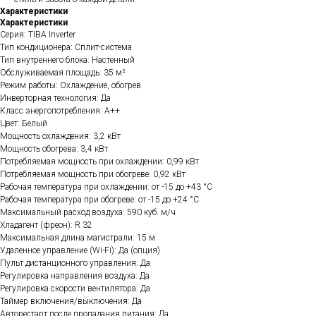
Характеристики
Характеристики
Серия: TIBA Inverter
Тип кондиционера: Сплит-система
Тип внутреннего блока: Настенный
Обслуживаемая площадь: 35 м²
Режим работы: Охлаждение, обогрев
Инверторная технология: Да
Класс энергопотребления: A++
Цвет: Белый
Мощность охлаждения: 3,2 кВт
Мощность обогрева: 3,4 кВт
Потребляемая мощность при охлаждении: 0,99 кВт
Потребляемая мощность при обогреве: 0,92 кВт
Рабочая температура при охлаждении: от -15 до +43 °C
Рабочая температура при обогреве: от -15 до +24 °C
Максимальный расход воздуха: 590 куб. м/ч
Хладагент (фреон): R 32
Максимальная длина магистрали: 15 м
Удаленное управление (Wi-Fi): Да (опция)
Пульт дистанционного управления: Да
Регулировка направления воздуха: Да
Регулировка скорости вентилятора: Да
Таймер включения/выключения: Да
Авторестарт после пропадания питания: Да