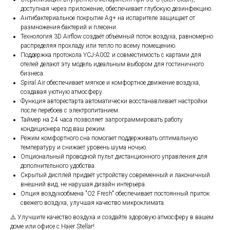
доступная через приложение, обеспечивает глубокую дезинфекцию.
Антибактериальное покрытие Ag+ на испарителе защищает от
размножения бактерий и плесени.
Технология 3D Airflow создаёт объёмный поток воздуха, равномерно
распределяя прохладу или тепло по всему помещению.
Поддержка протокола YCJ-A002 и совместимость с картами для
отелей делают эту модель идеальным выбором для гостиничного
бизнеса.
Spiral Air обеспечивает мягкое и комфортное движение воздуха,
создавая уютную атмосферу.
Функция авторестарта автоматически восстанавливает настройки
после перебоев с электропитанием.
Таймер на 24 часа позволяет запрограммировать работу
кондиционера под ваш режим.
Режим комфортного сна помогает поддерживать оптимальную
температуру и снижает уровень шума ночью.
Опциональный проводной пульт дистанционного управления для
дополнительного удобства.
Скрытый дисплей придаёт устройству современный и лаконичный
внешний вид, не нарушая дизайн интерьера.
Опция воздухообмена "O2 Fresh" обеспечивает постоянный приток
свежего воздуха, улучшая качество микроклимата.
⚠️ Улучшите качество воздуха и создайте здоровую атмосферу в вашем
доме или офисе с Haier Stellar!