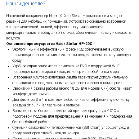
Нашли дешевле?
Настенный кондиционер Haier (Хайер) Stellar — компактное и мощное
решение для небольших помещений. Устройство оснащено встроенной
ультрафиолетовой лампой, эффективно уничтожающей
микроорганизмы в воздушных потоках, обеспечивая чистоту и свежесть
воздуха.
Основные преимущества Haier Stellar HP-20C:
Экологичный и эффективный фреон R32 обеспечивает высокую
производительность с минимальным воздействием на окружающую
среду.
Удобное управление через приложение EVO с поддержкой Wi-Fi
позволяет контролировать кондиционер из любой точки мира.
Встроенная ультрафиолетовая лампа гарантирует дополнительную
стерилизацию воздуха, повышая уровень гигиены в помещении.
Сверхтихий режим работы (всего 18 дБ для модели 07k) обеспечивает
комфорт даже ночью.
Два фильтра 3 в 1 в комплекте обеспечивают эффективную очистку
воздуха от пыли, аллергенов и запахов.
Возможность обогрева помещений при температуре до -20°C с
подогревом поддона для предотвращения замерзания и поддержания
бесперебойной работы.
Функция самоочистки теплообменников (Self Clean) упрощает уход и
продлевает срок службы кондиционера.
Стерилизация внутреннего испарителя при 56°C (Steri Clean),