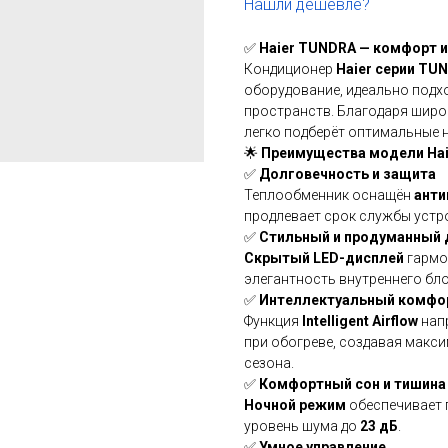
Нашли дешевле?
✅
Haier TUNDRA — комфорт 
Кондиционер
Haier серии TU
оборудование, идеально подх
пространств. Благодаря шир
легко подберёт оптимальные 
🌟
Преимущества модели Ha
✅
Долговечность и защита
Теплообменник оснащён
анти
продлевает срок службы устр
✅
Стильный и продуманный 
Скрытый LED-дисплей
гармо
элегантность внутреннего бло
✅
Интеллектуальный комфо
Функция
Intelligent Airflow
напр
при обогреве, создавая макс
сезона.
✅
Комфортный сон и тишина
Ночной режим
обеспечивает 
уровень шума до
23 дБ
.
✅
Умное управление