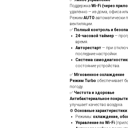
Поддержка
Wi-Fi (через прил
удалённо — из дома, офиса или
Режим
AUTO
автоматически п
вентиляции.
✅
Полный контроль и безоп
24-часовой таймер
— прог
время.
Авторестарт
— при отключ
последние настройки.
Система самодиагностик
состояние устройства.
✅
Мгновенное охлаждение
Режим Turbo
обеспечивает б
погоду.
✅
Чистота и здоровье
Антибактериальное покрыти
улучшает качество воздуха.
⚙️
Основные характеристики
:
Режимы:
охлаждение, обог
Управление по Wi-Fi
(прило