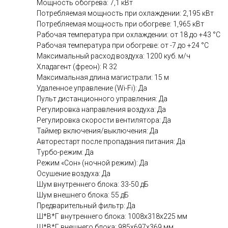
Мощность обогрева: 7,1 кВт
Потребляемая мощность при охлаждении: 2,195 кВт
Потребляемая мощность при обогреве: 1,965 кВт
Рабочая температура при охлаждении: от 18 до +43 °C
Рабочая температура при обогреве: от -7 до +24 °C
Максимальный расход воздуха: 1200 куб. м/ч
Хладагент (фреон): R 32
Максимальная длина магистрали: 15 м
Удаленное управление (Wi-Fi): Да
Пульт дистанционного управления: Да
Регулировка направления воздуха: Да
Регулировка скорости вентилятора: Да
Таймер включения/выключения: Да
Авторестарт после пропадания питания: Да
Турбо-режим: Да
Режим «Сон» (ночной режим): Да
Осушение воздуха: Да
Шум внутреннего блока: 33-50 дБ
Шум внешнего блока: 55 дБ
Предварительный фильтр: Да
Ш*В*Г внутреннего блока: 1008х318х225 мм
Ш*В*Г внешнего блока: 985x697х369 мм