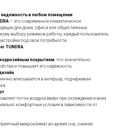
и надежность в любом помещении
NDRA
— это современное климатическое
одящее для дома, офиса или общественных
окому выбору режимов работы, каждый пользователь
настройки под свои потребности.
ier TUNDRA
:
коррозийным покрытием
, что значительно
ойства и повышает его надёжность.
дизайн
нично вписывается в интерьер, подчеркивая
ка.
рт
авляет поток воздуха вверх при охлаждении и вниз
имально комфортные условия в зависимости от
приятный микроклимат во время сна, снижая