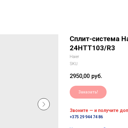
Сплит-система Ha
24HTT103/R3
Haier
SKU:
2950,00
руб.
Заказать!
Звоните — и получите до
+375 29 944 74 86