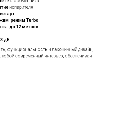
ие
теплообменника
ытие
испарителя
естарт
ежим
,
режим Turbo
ока:
до 12 метров
23 дБ
ть, функциональность и лаконичный дизайн,
 любой современный интерьер, обеспечивая