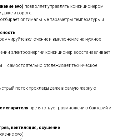
ожение evo)
позволяет управлять кондиционером
 даже в дороге.
одбирает оптимальные параметры температуры и
асность
раммируйте включение и выключение на нужное
ении электроэнергии кондиционер восстанавливает
и
— самостоятельно отслеживает техническое
ыстрый поток прохлады даже в самую жаркую
е испарителя
препятствует размножению бактерий и
рев, вентиляция, осушение
жение evo)