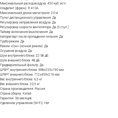
Максимальный расход воздуха: 450 куб. м/ч
Хладагент (фреон): R 410A
Максимальная длина магистрали: 20 м
Пульт дистанционного управления: Да
Регулировка направления воздуха: Да
Регулировка скорости вентилятора: Да (5 ступ.)
Таймер включения/выключения: Да
Авторестарт после пропадания питания: Да
Турбо-режим: Да
Режим «Сон» (ночной режим): Да
Осушение воздуха: Да
Шум внутреннего блока: 22-38 дБ
Шум внешнего блока: 48 дБ
Предварительный фильтр: Да
Ш*В*Г внутреннего блока: 698х255x190 мм
Ш*В*Г внешнего блока: 712x459x276 мм
Вес внутреннего блока: 6,5 кг
Вес внешнего блока: 20,5 кг
Страна производителя: Россия
Страна сборки: Китай
Гарантия: 36 месяцев
Удаленное управление (Wi-Fi): Нет