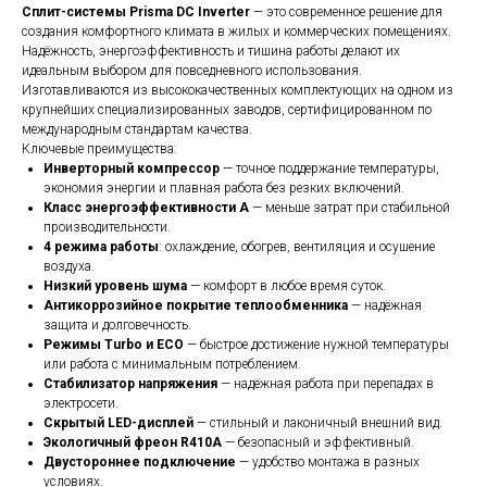
Сплит-системы Prisma DC Inverter
— это современное решение для
создания комфортного климата в жилых и коммерческих помещениях.
Надёжность, энергоэффективность и тишина работы делают их
идеальным выбором для повседневного использования.
Изготавливаются из высококачественных комплектующих на одном из
крупнейших специализированных заводов, сертифицированном по
международным стандартам качества.
Ключевые преимущества:
Инверторный компрессор
— точное поддержание температуры,
экономия энергии и плавная работа без резких включений.
Класс энергоэффективности A
— меньше затрат при стабильной
производительности.
4 режима работы
: охлаждение, обогрев, вентиляция и осушение
воздуха.
Низкий уровень шума
— комфорт в любое время суток.
Антикоррозийное покрытие теплообменника
— надёжная
защита и долговечность.
Режимы Turbo и ECO
— быстрое достижение нужной температуры
или работа с минимальным потреблением.
Стабилизатор напряжения
— надёжная работа при перепадах в
электросети.
Скрытый LED-дисплей
— стильный и лаконичный внешний вид.
Экологичный фреон R410A
— безопасный и эффективный.
Двустороннее подключение
— удобство монтажа в разных
условиях.