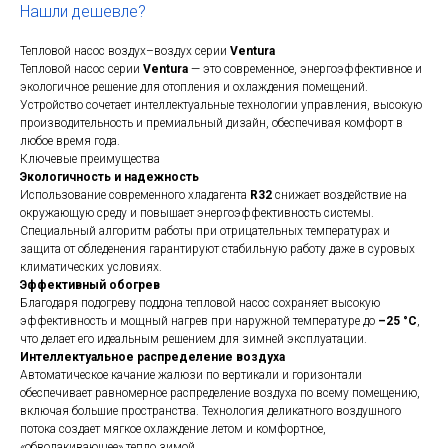
Нашли дешевле?
Тепловой насос воздух–воздух серии
Ventura
Тепловой насос серии
Ventura
— это современное, энергоэффективное и
экологичное решение для отопления и охлаждения помещений.
Устройство сочетает интеллектуальные технологии управления, высокую
производительность и премиальный дизайн, обеспечивая комфорт в
любое время года.
Ключевые преимущества
Экологичность и надежность
Использование современного хладагента
R32
снижает воздействие на
окружающую среду и повышает энергоэффективность системы.
Специальный алгоритм работы при отрицательных температурах и
защита от обледенения гарантируют стабильную работу даже в суровых
климатических условиях.
Эффективный обогрев
Благодаря подогреву поддона тепловой насос сохраняет высокую
эффективность и мощный нагрев при наружной температуре до
–25 °C
,
что делает его идеальным решением для зимней эксплуатации.
Интеллектуальное распределение воздуха
Автоматическое качание жалюзи по вертикали и горизонтали
обеспечивает равномерное распределение воздуха по всему помещению,
включая большие пространства. Технология деликатного воздушного
потока создает мягкое охлаждение летом и комфортное,
«обволакивающее» тепло зимой.