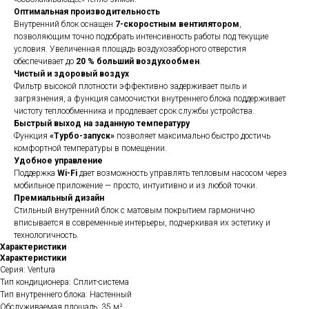
Оптимальная производительность
Внутренний блок оснащен
7-скоростным вентилятором
,
позволяющим точно подобрать интенсивность работы под текущие
условия. Увеличенная площадь воздухозаборного отверстия
обеспечивает до
20 % больший воздухообмен
.
Чистый и здоровый воздух
Фильтр высокой плотности эффективно задерживает пыль и
загрязнения, а функция самоочистки внутреннего блока поддерживает
чистоту теплообменника и продлевает срок службы устройства.
Быстрый выход на заданную температуру
Функция
«Турбо-запуск»
позволяет максимально быстро достичь
комфортной температуры в помещении.
Удобное управление
Поддержка
Wi-Fi
дает возможность управлять тепловым насосом через
мобильное приложение — просто, интуитивно и из любой точки.
Премиальный дизайн
Стильный внутренний блок с матовым покрытием гармонично
вписывается в современные интерьеры, подчеркивая их эстетику и
технологичность.
Характеристики
Характеристики
Серия: Ventura
Тип кондиционера: Сплит-система
Тип внутреннего блока: Настенный
Обслуживаемая площадь: 35 м²