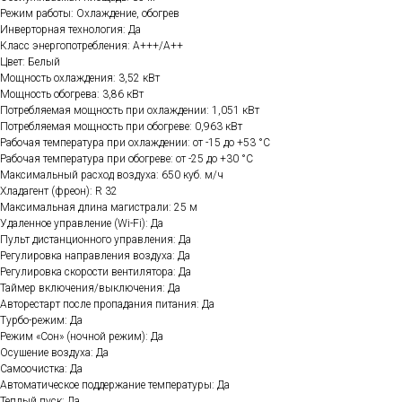
Режим работы: Охлаждение, обогрев
Инверторная технология: Да
Класс энергопотребления: A+++/A++
Цвет: Белый
Мощность охлаждения: 3,52 кВт
Мощность обогрева: 3,86 кВт
Потребляемая мощность при охлаждении: 1,051 кВт
Потребляемая мощность при обогреве: 0,963 кВт
Рабочая температура при охлаждении: от -15 до +53 °C
Рабочая температура при обогреве: от -25 до +30 °C
Максимальный расход воздуха: 650 куб. м/ч
Хладагент (фреон): R 32
Максимальная длина магистрали: 25 м
Удаленное управление (Wi-Fi): Да
Пульт дистанционного управления: Да
Регулировка направления воздуха: Да
Регулировка скорости вентилятора: Да
Таймер включения/выключения: Да
Авторестарт после пропадания питания: Да
Турбо-режим: Да
Режим «Сон» (ночной режим): Да
Осушение воздуха: Да
Самоочистка: Да
Автоматическое поддержание температуры: Да
Теплый пуск: Да