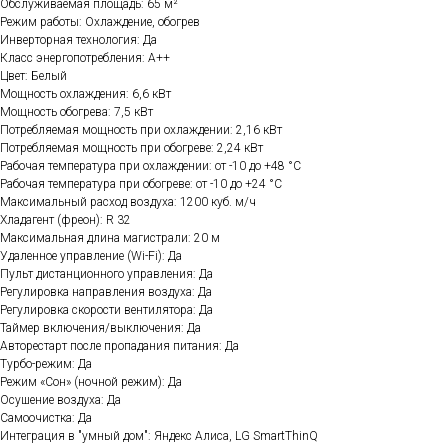
Обслуживаемая площадь: 65 м²
Режим работы: Охлаждение, обогрев
Инверторная технология: Да
Класс энергопотребления: A++
Цвет: Белый
Мощность охлаждения: 6,6 кВт
Мощность обогрева: 7,5 кВт
Потребляемая мощность при охлаждении: 2,16 кВт
Потребляемая мощность при обогреве: 2,24 кВт
Рабочая температура при охлаждении: от -10 до +48 °C
Рабочая температура при обогреве: от -10 до +24 °C
Максимальный расход воздуха: 1200 куб. м/ч
Хладагент (фреон): R 32
Максимальная длина магистрали: 20 м
Удаленное управление (Wi-Fi): Да
Пульт дистанционного управления: Да
Регулировка направления воздуха: Да
Регулировка скорости вентилятора: Да
Таймер включения/выключения: Да
Авторестарт после пропадания питания: Да
Турбо-режим: Да
Режим «Сон» (ночной режим): Да
Осушение воздуха: Да
Самоочистка: Да
Интеграция в "умный дом": Яндекс Алиса, LG SmartThinQ