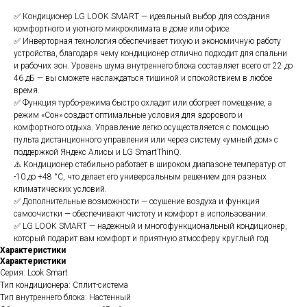
✅ Кондиционер LG LOOK SMART — идеальный выбор для создания
комфортного и уютного микроклимата в доме или офисе.
✅ Инверторная технология обеспечивает тихую и экономичную работу
устройства, благодаря чему кондиционер отлично подходит для спальни
и рабочих зон. Уровень шума внутреннего блока составляет всего от 22 до
46 дБ — вы сможете наслаждаться тишиной и спокойствием в любое
время.
✅ Функция турбо-режима быстро охладит или обогреет помещение, а
режим «Сон» создаст оптимальные условия для здорового и
комфортного отдыха. Управление легко осуществляется с помощью
пульта дистанционного управления или через систему «умный дом» с
поддержкой Яндекс Алисы и LG SmartThinQ.
⚠️ Кондиционер стабильно работает в широком диапазоне температур от
-10 до +48 °C, что делает его универсальным решением для разных
климатических условий.
✅ Дополнительные возможности — осушение воздуха и функция
самоочистки — обеспечивают чистоту и комфорт в использовании.
✅ LG LOOK SMART — надежный и многофункциональный кондиционер,
который подарит вам комфорт и приятную атмосферу круглый год.
Характеристики
Характеристики
Серия: Look Smart
Тип кондиционера: Сплит-система
Тип внутреннего блока: Настенный