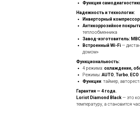
Функция самодиагностик
Надежность и технологии:
Инверторный компрессор
Антикоррозийное покрыти
теплообменника
Завод-изготовитель: MB
Встроенный Wi-Fi
— дистан
домом»
Функциональность:
4 режима:
охлаждение, об
Режимы:
AUTO
,
Turbo
,
ECO
Функции
: таймер, авторес
Гарантия — 4 года.
Loriot Diamond Black
— это ко
температуру, а становится ча