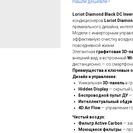
Нашли дешевле?
Loriot Diamond Black DC Inve
кондиционеров
Loriot Diamon
премиального дизайна, интел
Модели с инверторным управ
эффективную очистку воздух
повседневной жизни.
Элегантная
графитовая 3D-п
внешний вид, а встроенный
Wi
дистанционно — со смартфона
Преимущества и ключевые о
Дизайн и управление:
Уникальная
3D-панель
в г
Hidden Display
— скрытый L
Беспроводной пульт ДУ
— 
Интеллектуальный обдув
4D Air Flow
— управление г
Чистый воздух:
Фильтр Active Carbon
— за
Моющиеся фильтры
— про