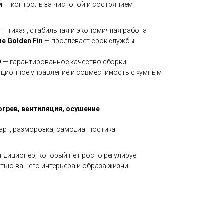
и
— контроль за чистотой и состоянием
— тихая, стабильная и экономичная работа
е Golden Fin
— продлевает срок службы
O
— гарантированное качество сборки
ционное управление и совместимость с «умным
огрев, вентиляция, осушение
тарт, разморозка, самодиагностика
ндиционер, который не просто регулирует
стью вашего интерьера и образа жизни.