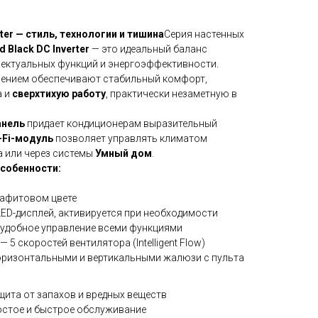
rter — стиль, технологии и тишина
Серия настенных
d Black DC Inverter
— это идеальный баланс
лектуальных функций и энергоэффективности.
лением обеспечивают стабильный комфорт,
а и
сверхтихую работу
, практически незаметную в
анель
придает кондиционерам выразительный
-Fi-модуль
позволяет управлять климатом
 или через системы
Умный дом
.
собенности:
рафитовом цвете
ED-дисплей, активируется при необходимости
удобное управление всеми функциями
— 5 скоростей вентилятора (Intelligent Flow)
оризонтальными и вертикальными жалюзи с пульта
щита от запахов и вредных веществ
стое и быстрое обслуживание