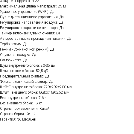
Хладагент (фреон): R 32
Максимальная длина магистрали: 25 м
Удаленное управление (Wi-Fi): Да
Пульт дистанционного управления: Да
Регулировка направления воздуха: Да
Регулировка скорости вентилятора: Да
Таймер включения/выключения: Да
Авторестарт после пропадания питания: Да
Турбо-режим: Да
Режим «Сон» (ночной режим): Да
Осушение воздуха: Да
Самоочистка: Да
Шум внутреннего блока: 20-35 дБ
Шум внешнего блока: 52,5 дБ
Предварительный фильтр: Да
Фотокаталитический фильтр: Да
Ш*В*Г внутреннего блока: 729х292х200 мм
Ш*В*Г внешнего блока: 668xх469х252 мм
Вес внутреннего блока: 7,6 кг
Вес внешнего блока: 18 кг
Страна производителя: Китай
Страна сборки: Китай
Гарантия: 36 месяцев