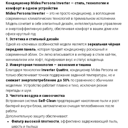
Кондиционер Midea Persona Inverter — стиль, технологии и
комфорт в одном устройстве
Midea Persona Inverter
— это не просто кондиционер, а воплощение
современных климатических технологий в премиальном исполнении.
Модель сочетает в себе элегантный дизайн, интеллектуальное управление
и энергоэффективную работу, обеспечивая комфорт в вашем доме или
офисе круглый год.
1. Эстетика и стильный дизайн
Одной из ключевых особенностей модели является
зеркальная чёрная
передняя панель
, которая придаёт кондиционеру роскошный и
современный облик. Он легко вписывается в интерьер в стиле хай-тек,
минимализм или лофт, подчёркивая вкус и статус владельца.
2. Инверторная технология — экономия и тишина
Благодаря технологии
Inverter Quattro
, кондиционер Midea Persona не
только обеспечивает точное поддержание заданной температуры, но и
снижает энергопотребление до 50%
по сравнению с обычными
моделями. Устройство работает плавно и тихо, исключая резкие
перепады и шум.
3. Чистота воздуха и самоочистка
Встроенная система
Self-Clean
предотвращает накопление пыли и рост
бактерий внутри блока, автоматически очищая теплообменник после
работы.
Дополнительную защиту обеспечивают:
Фильтр высокой плотности
, эффективно задерживающий пыль,
шерсть и пыльцу